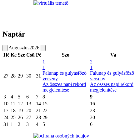
Naptár
Augusztus
2026
Hé
Ke
Sze
Csü
Pé
Szo
Va
1
2
1
1
Falunap és gulyásfőző
Falunap és gulyásfőző
27
28
29
30
31
verseny
verseny
Az összes napi rekord
Az összes napi rekord
megjelenítése
megjelenítése
3
4
5
6
7
8
9
10
11
12
13
14
15
16
17
18
19
20
21
22
23
24
25
26
27
28
29
30
31
1
2
3
4
5
6