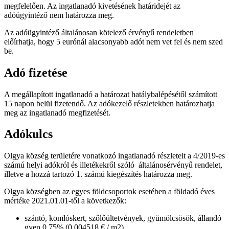
megfelelően. Az ingatlanadó kivetésének határidejét az
adóügyintéző nem határozza meg.
Az adóügyintéző általánosan kötelező érvényű rendeletben
előírhatja, hogy 5 eurónál alacsonyabb adót nem vet fel és nem szed
be.
Adó fizetése
A megállapított ingatlanadó a határozat hatálybalépésétől számított
15 napon belül fizetendő. Az adókezelő részletekben határozhatja
meg az ingatlanadó megfizetését.
Adókulcs
Olgya község területére vonatkozó ingatlanadó részleteit a 4/2019-es
számú helyi adókról és illetékekről szóló általánosérvényű rendelet,
illetve a hozzá tartozó 1. számú kiegészítés határozza meg.
Olgya községben az egyes földcsoportok esetében a földadó éves
mértéke 2021.01.01-től a következők:
szántó, komlóskert, szőlőültetvények, gyümölcsösök, állandó
gyep 0,75% (0,004518 € / m2)