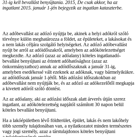
31-ig kell bevallást benyújtania. 2015, De csak akkor, ha az
ingatlant 2015. január 1-jén bejegyzik az ingatlan kataszterbe.
Az adóbevallást az adózó nyújtja be, akinek a helyi adókról szóló
törvénye külön meghatározza a földet, az épületeket, a lakásokat és
a nem lakás céljára szolgáló helyiségeket. Az adózó adóbevallást
nyújt be arról az adóidőszakról, amelyben az adókötelezettséget
megkezdte. Az adózó (azaz az adóalany) köteles ingatlanadó-
bevallást benyújtani az érintett adóhatósághoz (azaz az
önkormányzathoz) annak az adóidőszaknak a január 31-ig,
amelyben esedékessé vált ezeknek az adóknak, vagy bármelyikükre.
az adóidőszak január 1-jétől. Más adózási időszakokban az
adóbevallást nem nyújtják be, és az adózó az adókezelőtől megkapja
a kivetett adóról szóló döntést.
Az az adóalany, aki az adózási időszak alatt árverés útján szerez
ingatlant, az adókötelezettség napjától számított 30 napon belül
köteles bevallást benyújtani.
Ha a lakóépületben lévő földterület, épület, lakás és nem lakóhely
több személy tulajdonában van, a nyilatkozatot minden természetes
vagy jogi személy, azaz a társtulajdonos köteles benyújtani
a tulajdonjogának erejéig.