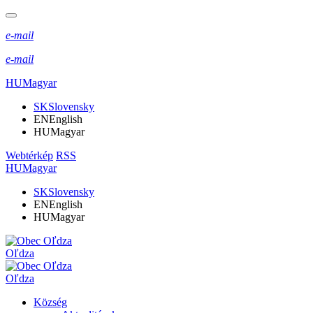
e-mail
e-mail
HU
Magyar
SK
Slovensky
EN
English
HU
Magyar
Webtérkép
RSS
HU
Magyar
SK
Slovensky
EN
English
HU
Magyar
Oľdza
Oľdza
Község