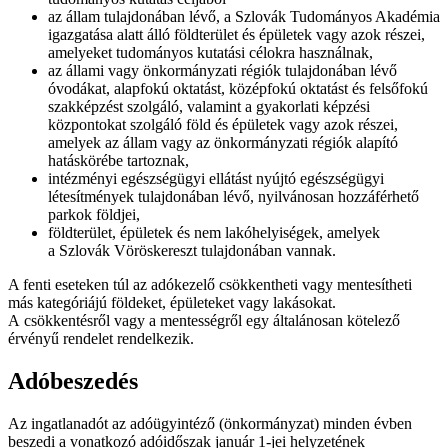
az állam tulajdonában lévő, a Szlovák Tudományos Akadémia
igazgatása alatt álló földterület és épületek vagy azok részei,
amelyeket tudományos kutatási célokra használnak,
az állami vagy önkormányzati régiók tulajdonában lévő
óvodákat, alapfokú oktatást, középfokú oktatást és felsőfokú
szakképzést szolgáló, valamint a gyakorlati képzési
központokat szolgáló föld és épületek vagy azok részei,
amelyek az állam vagy az önkormányzati régiók alapító
hatáskörébe tartoznak,
intézményi egészségügyi ellátást nyújtó egészségügyi
létesítmények tulajdonában lévő, nyilvánosan hozzáférhető
parkok földjei,
földterület, épületek és nem lakóhelyiségek, amelyek
a Szlovák Vöröskereszt tulajdonában vannak.
A fenti eseteken túl az adókezelő csökkentheti vagy mentesítheti
más kategóriájú földeket, épületeket vagy lakásokat.
A csökkentésről vagy a mentességről egy általánosan kötelező
érvényű rendelet rendelkezik.
Adóbeszedés
Az ingatlanadót az adóügyintéző (önkormányzat) minden évben
beszedi a vonatkozó adóidőszak január 1-jei helyzetének