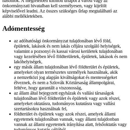
hasonlók. A megfelelően kitöltött űrlapot a városi vagy az
önkormányzati hivatalban kell személyesen, vagy kijelölt
képviselővel leadni. Az összes szükséges űrlap megtalálható az
alábbi mellékletekben.
Adómentesség
az adóhatósági önkormányzat tulajdonában lévő föld,
épületek, lakások és nem lakás céljára szolgáló helyiségek,
valamint a pozsonyi és kassai városi kerületek tulajdonában
vagy kezelésében lévő földterületek, épületek, lakások és nem
lakóhelyiségek,
egy másik állam tulajdonában lévő földterület és épületek,
amelyeket olyan természetes személyek használnak, akik
a nemzetközi jog alapján kiváltságokat és mentességeket
élveznek, és nem a Szlovák Köztársaság állampolgárai,
feltéve, hogy garantált a viszonosság,
az állam által bejegyzett egyházak és vallási társaságok
tulajdonában lévő földterület és épületek vagy azok részei,
amelyeket oktatásra, tudományos kutatásra vagy vallási
szertartásokra használnak fel,
földterület és épületek vagy azok részei, amelyek állami
egyetemek tulajdonában vannak, vagy állami tulajdonban
vannak az állami egyetemek irányítása alatt, felsőoktatás vagy
tudományos kutatás céljából