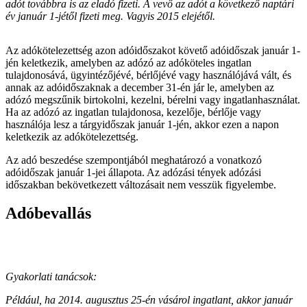
adót továbbra is az eladó fizeti. A vevő az adót a következő naptári
év január 1-jétől fizeti meg. Vagyis 2015 elejétől.
Az adókötelezettség azon adóidőszakot követő adóidőszak január 1-
jén keletkezik, amelyben az adózó az adóköteles ingatlan
tulajdonosává, ügyintézőjévé, bérlőjévé vagy használójává vált, és
annak az adóidőszaknak a december 31-én jár le, amelyben az
adózó megszűnik birtokolni, kezelni, bérelni vagy ingatlanhasználat.
Ha az adózó az ingatlan tulajdonosa, kezelője, bérlője vagy
használója lesz a tárgyidőszak január 1-jén, akkor ezen a napon
keletkezik az adókötelezettség.
Az adó beszedése szempontjából meghatározó a vonatkozó
adóidőszak január 1-jei állapota. Az adózási tények adózási
időszakban bekövetkezett változásait nem vesszük figyelembe.
Adóbevallás
Gyakorlati tanácsok:
Például, ha 2014. augusztus 25-én vásárol ingatlant, akkor január