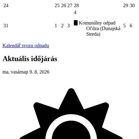
24
25
26
27
28
29
30
4
Komunálny odpad
31
1
2
3
5
6
Oľdza (Dunajská
Streda)
Kalendář svozu odpadu
Aktuális időjárás
ma, vasárnap 9. 8. 2026