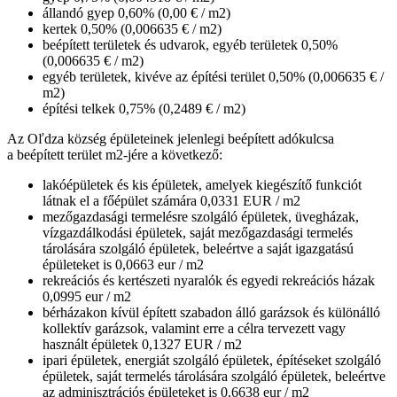
állandó gyep 0,60% (0,00 € / m2)
kertek 0,50% (0,006635 € / m2)
beépített területek és udvarok, egyéb területek 0,50%
(0,006635 € / m2)
egyéb területek, kivéve az építési terület 0,50% (0,006635 € /
m2)
építési telkek 0,75% (0,2489 € / m2)
Az Oľdza község épületeinek jelenlegi beépített adókulcsa
a beépített terület m2-jére a következő:
lakóépületek és kis épületek, amelyek kiegészítő funkciót
látnak el a főépület számára 0,0331 EUR / m2
mezőgazdasági termelésre szolgáló épületek, üvegházak,
vízgazdálkodási épületek, saját mezőgazdasági termelés
tárolására szolgáló épületek, beleértve a saját igazgatású
épületeket is 0,0663 eur / m2
rekreációs és kertészeti nyaralók és egyedi rekreációs házak
0,0995 eur / m2
bérházakon kívül épített szabadon álló garázsok és különálló
kollektív garázsok, valamint erre a célra tervezett vagy
használt épületek 0,1327 EUR / m2
ipari épületek, energiát szolgáló épületek, építéseket szolgáló
épületek, saját termelés tárolására szolgáló épületek, beleértve
az adminisztrációs épületeket is 0,6638 eur / m2