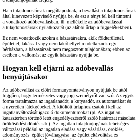
Ha a tulajdonostársak megállapodnak, a bevallást a tulajdonostársak
által kinevezett képviselő nyújtja be, és ezt a tényt fel kell tüntetni
a vonatkozó adóbevallásban, ill. mellékelje az adóbevallással
a tulajdonostársak nyilatkozatát (az alábbi űrlap a függelékekben).
Ez nem vonatkozik azokra a házastársakra, akik földterülettel,
épülettel, lakással vagy nem lakóhellyel rendelkeznek egy
bérházban, a házastársak nem megosztott tulajdonában; ebben az
esetben a vallomást az egyik házastárs nyújtja be.
Hogyan kell eljárni az adóbevallás
benyújtásakor
Az adóbevallást az előírt formanyomtatványon nyújtják be attól
függően, hogy természetes vagy jogi személyről van szó. Az egyik
forma tartalmazza az ingatlanadót, a kutyaadót, az automatákat és
a nyeretlen játékgépeket. A kitöltött űrlaphoz csatolni kell az
ingatlanváltozását igazoló dokumentumokat (pl. Az ingatlan-
kataszterben történő letét engedélyezéséről szóló határozat másolata,
örökösödési döntés stb.). Az ingatlan tulajdonjogának lehetséges
változásai például az ingatlan eladása vagy vásárlása, öröklés,
adományozás, épület jóváhagyása, az épület eltávolítása és