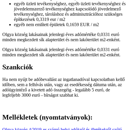
egyéb üzleti tevékenységhez, egyéb üzleti tevékenységhez és
jövedelemszerző tevékenységhez kapcsolódó jövedelmező
tevékenységhez, tároláshoz és adminisztrációhoz szükséges
építkezések 0,3319 eur / m2
egyéb nem említett épületek 0,1659 EUR / m2
Olgya község lakásainak jelenlegi éves adómértéke 0,0331 euró
minden megkezdett sík alapterület és nem lakóterület m2-enként.
Olgya község lakásainak jelenlegi éves adómértéke 0,0331 euró
minden megkezdett sík alapterület és nem lakóterület m2-enként.
Szankciók
Ha nem nyújt be adóbevallást az ingatlanadóval kapcsolatban kellő
időben, sem a felhívás után, vagy az esedékesség dátuma után, az
adóügyintéző a kivetett adó összegéig - legalább 5 euró, de
legfeljebb 3000 euró - bírságot szabhat ki.
Mellékletek (nyomtatványok):
Olgya község 4/2019-es számú helyi adókról és illetékekről szóló