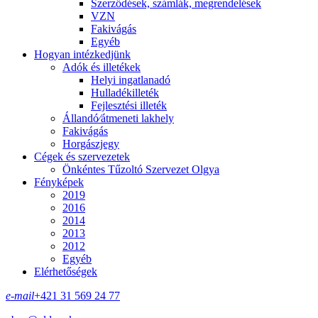
Szerződések, számlák, megrendelések
VZN
Fakivágás
Egyéb
Hogyan intézkedjünk
Adók és illetékek
Helyi ingatlanadó
Hulladékilleték
Fejlesztési illeték
Állandó⁄átmeneti lakhely
Fakivágás
Horgászjegy
Cégek és szervezetek
Önkéntes Tűzoltó Szervezet Olgya
Fényképek
2019
2016
2014
2013
2012
Egyéb
Elérhetőségek
e-mail
+421 31 569 24 77