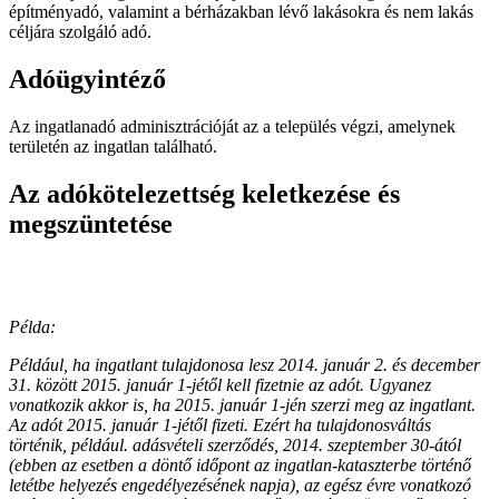
építményadó, valamint a bérházakban lévő lakásokra és nem lakás
céljára szolgáló adó.
Adóügyintéző
Az ingatlanadó adminisztrációját az a település végzi, amelynek
területén az ingatlan található.
Az adókötelezettség keletkezése és
megszüntetése
Példa:
Például, ha ingatlant tulajdonosa lesz 2014. január 2. és december
31. között 2015. január 1-jétől kell fizetnie az adót. Ugyanez
vonatkozik akkor is, ha 2015. január 1-jén szerzi meg az ingatlant.
Az adót 2015. január 1-jétől fizeti. Ezért ha tulajdonosváltás
történik, például. adásvételi szerződés, 2014. szeptember 30-ától
(ebben az esetben a döntő időpont az ingatlan-kataszterbe történő
letétbe helyezés engedélyezésének napja), az egész évre vonatkozó