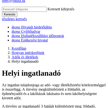
obec@oldza.sk
Keresett kifejezés
Keresés
részletes keresés
ikona
Hivatali hirdet
őtábla
ikona
Gy
űjtőudvar
ikona
Hulladékszállítási időpontok
ikona
Építkezési hivatal
Kezdőlap
Hogyan intézkedjünk
Adók és illetékek
Helyi ingatlanadó
Helyi ingatlanadó
Az ingatlan tulajdonjoga az adó- vagy illetékfizetési kötelezettséggel
is összefügg. A törvény megkülönbözteti a földadót, az
építményadót és a lakóházak lakásaira és nem lakóhelyiségeire
kivetett adót.
A törvény az ingatlanadó 3 fajtáját különbözteti meg: földadó,