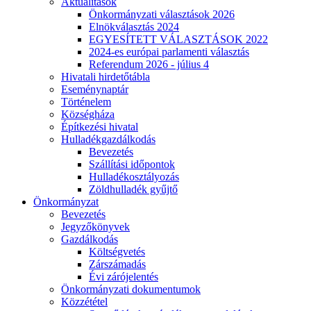
Aktualitások
Önkormányzati választások 2026
Elnökválasztás 2024
EGYESÍTETT VÁLASZTÁSOK 2022
2024-es európai parlamenti választás
Referendum 2026 - július 4
Hivatali hirdetőtábla
Eseménynaptár
Történelem
Községháza
Építkezési hivatal
Hulladékgazdálkodás
Bevezetés
Szállítási időpontok
Hulladékosztályozás
Zöldhulladék gyűjtő
Önkormányzat
Bevezetés
Jegyzőkönyvek
Gazdálkodás
Költségvetés
Zárszámadás
Évi zárójelentés
Önkormányzati dokumentumok
Közzététel