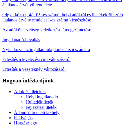
általános érvényű rendelete
Olgya község 4/2019-es számú helyi adókról és illetékekről szóló
íltalános érvény rendelet 1-es számú kiegészítése
Az adókötelezettség keletkezése / megszüntetése
Ingatlanadó-bevallás
Nyilatkozat az ingatlan tulajdonostársai számára
Értesítés a levelezési cím változásáról
Értesítés a vezetéknév változásáról
Hogyan intézkedjünk
Adók és illetékek
Helyi ingatlanadó
Hulladékilleték
Fejlesztési illeték
Állandó⁄átmeneti lakhely
Fakivágás
Horgászjegy