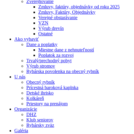
Zverejňovanie
Zmluvy, faktúry, objednávky od roku 2025
Zmluvy, Faktúry, Objednávky
Verejné obstarávanie
VZN
Výrub drevín
Ostatné
Ako vybaviť
Dane a poplatky
Miestne dane z nehnuteľností
Poplatok za rozvoj
Trvalý⁄prechodný pobyt
Výrub stromov
Rybárska povolenka na obecný rybník
U nás
Obecný rybník
Prícestná baroková kaplnka
Detské ihrisko
Kolkáreň
Priestory na prenájom
Organizácie
DHZ
Klub seniorov
Rybársky zväz
Galéria