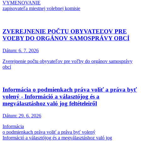
VYMENOVANIE
zapisovateľa miestnej volebnej komisie
ZVEREJNENIE POČTU OBYVATEĽOV PRE
VOĽBY DO ORGÁNOV SAMOSPRÁVY OBCÍ
Dátum:
6. 7. 2026
Zverejnenie počtu obyvateľov pre voľby do orgánov samosprávy
obcí
Informácia o podmienkach práva voliť a práva byť
volený - Információ a választójog és a
megválasztáshoz való jog feltételeiről
Dátum:
29. 6. 2026
Informácia
o podmienkach práva voliť a práva byť volený
Információ a választójog és a megválasztáshoz való jog