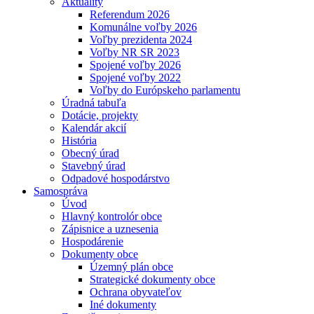
Aktuality
Referendum 2026
Komunálne voľby 2026
Voľby prezidenta 2024
Voľby NR SR 2023
Spojené voľby 2026
Spojené voľby 2022
Voľby do Európskeho parlamentu
Úradná tabuľa
Dotácie, projekty
Kalendár akcií
História
Obecný úrad
Stavebný úrad
Odpadové hospodárstvo
Samospráva
Úvod
Hlavný kontrolór obce
Zápisnice a uznesenia
Hospodárenie
Dokumenty obce
Územný plán obce
Strategické dokumenty obce
Ochrana obyvateľov
Iné dokumenty