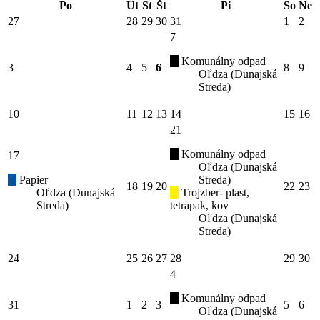
Po
Ut
St
Št
Pi
So
Ne
27
28
29
30
31
1
2
7
Komunálny odpad
3
4
5
6
8
9
Oľdza (Dunajská
Streda)
10
11
12
13
14
15
16
21
Komunálny odpad
17
Oľdza (Dunajská
Papier
Streda)
18
19
20
22
23
Oľdza (Dunajská
Trojzber- plast,
Streda)
tetrapak, kov
Oľdza (Dunajská
Streda)
24
25
26
27
28
29
30
4
Komunálny odpad
31
1
2
3
5
6
Oľdza (Dunajská