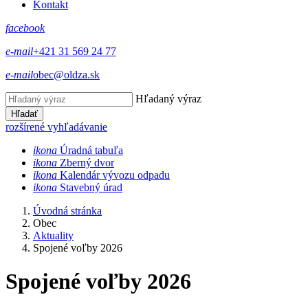
Kontakt
facebook
e-mail
+421 31 569 24 77
e-mail
obec@oldza.sk
Hľadaný výraz
Hľadať
rozšírené vyhľadávanie
ikona
Úradná tabuľa
ikona
Zberný dvor
ikona
Kalendár vývozu odpadu
ikona
Stavebný úrad
Úvodná stránka
Obec
Aktuality
Spojené voľby 2026
Spojené voľby 2026