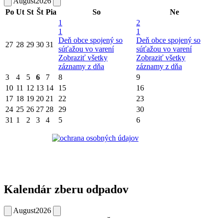
August
2026
Po
Ut
St
Št
Pia
So
Ne
1
2
1
1
Deň obce spojený so
Deň obce spojený so
27
28
29
30
31
súťažou vo varení
súťažou vo varení
Zobraziť všetky
Zobraziť všetky
záznamy z dňa
záznamy z dňa
3
4
5
6
7
8
9
10
11
12
13
14
15
16
17
18
19
20
21
22
23
24
25
26
27
28
29
30
31
1
2
3
4
5
6
Kalendár zberu odpadov
August
2026