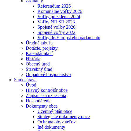
Aktuality
Referendum 2026
Komunálne voľby 2026
Voľby prezidenta 2024
Voľby NR SR 2023
Spojené voľby 2026
Spojené voľby 2022
Voľby do Európskeho parlamentu
Úradná tabuľa
Dotácie, projekty
Kalendár akcií
História
Obecný úrad
Stavebný úrad
Odpadové hospodárstvo
Samospráva
Úvod
Hlavný kontrolór obce
Zápisnice a uznesenia
Hospodárenie
Dokumenty obce
Územný plán obce
Strategické dokumenty obce
Ochrana obyvateľov
Iné dokumenty