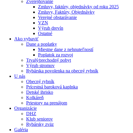
Zverejňovanie
Zmluvy, faktúry, objednávky od roku 2025
Zmluvy, Faktúry, Objednávky
Verejné obstarávanie
VZN
Výrub drevín
Ostatné
Ako vybaviť
Dane a poplatky
Miestne dane z nehnuteľností
Poplatok za rozvoj
Trvalý⁄prechodný pobyt
Výrub stromov
Rybárska povolenka na obecný rybník
U nás
Obecný rybník
Prícestná baroková kaplnka
Detské ihrisko
Kolkáreň
Priestory na prenájom
Organizácie
DHZ
Klub seniorov
Rybársky zväz
Galéria