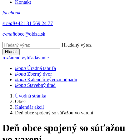
Kontakt
facebook
e-mail
+421 31 569 24 77
e-mail
obec@oldza.sk
Hľadaný výraz
Hľadať
rozšírené vyhľadávanie
ikona
Úradná tabuľa
ikona
Zberný dvor
ikona
Kalendár vývozu odpadu
ikona
Stavebný úrad
Úvodná stránka
Obec
Kalendár akcií
Deň obce spojený so súťažou vo varení
Deň obce spojený so súťažou
vo varení