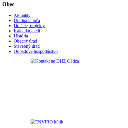
Obec
Aktuality
Úradná tabuľa
Dotácie, projekty
Kalendár akcií
História
Obecný úrad
Stavebný úrad
Odpadové hospodárstvo