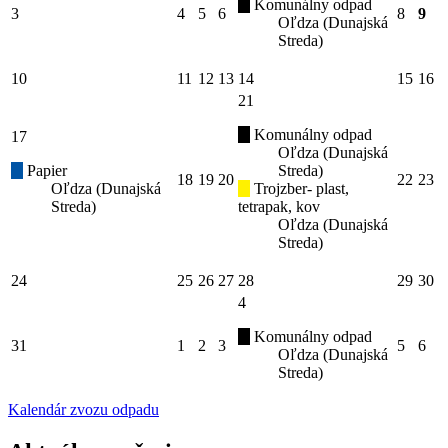
Komunálny odpad
3
4
5
6
8
9
Oľdza (Dunajská
Streda)
10
11
12
13
14
15
16
21
Komunálny odpad
17
Oľdza (Dunajská
Papier
Streda)
18
19
20
22
23
Oľdza (Dunajská
Trojzber- plast,
Streda)
tetrapak, kov
Oľdza (Dunajská
Streda)
24
25
26
27
28
29
30
4
Komunálny odpad
31
1
2
3
5
6
Oľdza (Dunajská
Streda)
Kalendár zvozu odpadu