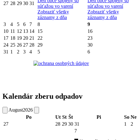
Deň obce spojený so
Deň obce spojený so
27
28
29
30
31
súťažou vo varení
súťažou vo varení
Zobraziť všetky
Zobraziť všetky
záznamy z dňa
záznamy z dňa
3
4
5
6
7
8
9
10
11
12
13
14
15
16
17
18
19
20
21
22
23
24
25
26
27
28
29
30
31
1
2
3
4
5
6
Kalendár zberu odpadov
August
2026
Po
Ut
St
Št
Pi
So
Ne
27
28
29
30
31
1
2
7