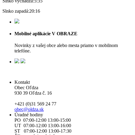
Slnko vychádza:
5:35
Slnko zapadá:
20:16
Mobilné aplikácie V OBRAZE
Novinky z vašej obce alebo mesta priamo v mobilnom
telefóne.
Kontakt
Obec Oľdza
930 39 Oľdza č. 16
+421 (0)31 569 24 77
obec@oldza.sk
Úradné hodiny
PO 07:00-12:00 13:00-15:00
UT 07:00-12:00 13:00-16:00
ST 07:00-12:00 13:00-17:30