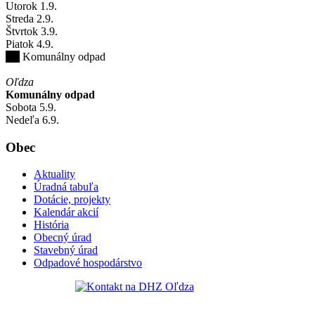
Utorok
1
.9.
Streda
2
.9.
Štvrtok
3
.9.
Piatok
4
.9.
Komunálny odpad
Oľdza
Komunálny odpad
Sobota
5
.9.
Nedeľa
6
.9.
Obec
Aktuality
Úradná tabuľa
Dotácie, projekty
Kalendár akcií
História
Obecný úrad
Stavebný úrad
Odpadové hospodárstvo