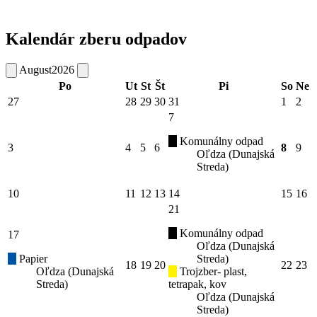
Kalendár zberu odpadov
August
2026
Po
Ut
St
Št
Pi
So
Ne
27
28
29
30
31
1
2
7
Komunálny odpad
3
4
5
6
8
9
Oľdza (Dunajská
Streda)
10
11
12
13
14
15
16
21
Komunálny odpad
17
Oľdza (Dunajská
Papier
Streda)
18
19
20
22
23
Oľdza (Dunajská
Trojzber- plast,
Streda)
tetrapak, kov
Oľdza (Dunajská
Streda)