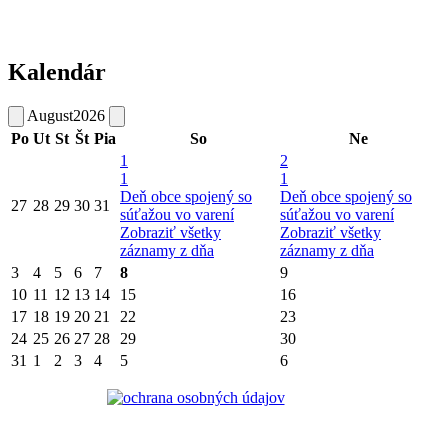
Kalendár
August
2026
Po
Ut
St
Št
Pia
So
Ne
1
2
1
1
Deň obce spojený so
Deň obce spojený so
27
28
29
30
31
súťažou vo varení
súťažou vo varení
Zobraziť všetky
Zobraziť všetky
záznamy z dňa
záznamy z dňa
3
4
5
6
7
8
9
10
11
12
13
14
15
16
17
18
19
20
21
22
23
24
25
26
27
28
29
30
31
1
2
3
4
5
6