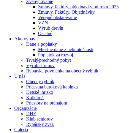
Zverejňovanie
Zmluvy, faktúry, objednávky od roku 2025
Zmluvy, Faktúry, Objednávky
Verejné obstarávanie
VZN
Výrub drevín
Ostatné
Ako vybaviť
Dane a poplatky
Miestne dane z nehnuteľností
Poplatok za rozvoj
Trvalý⁄prechodný pobyt
Výrub stromov
Rybárska povolenka na obecný rybník
U nás
Obecný rybník
Prícestná baroková kaplnka
Detské ihrisko
Kolkáreň
Priestory na prenájom
Organizácie
DHZ
Klub seniorov
Rybársky zväz
Galéria