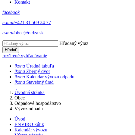
Kontakt
facebook
e-mail
+421 31 569 24 77
e-mail
obec@oldza.sk
Hľadaný výraz
Hľadať
rozšírené vyhľadávanie
ikona
Úradná tabuľa
ikona
Zberný dvor
ikona
Kalendár vývozu odpadu
ikona
Stavebný úrad
Úvodná stránka
Obec
Odpadové hospodárstvo
Vývoz odpadu
Úvod
ENVIRO kútik
Kalendár vývozu