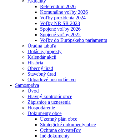
Aktuality
Referendum 2026
Komunálne voľby 2026
Voľby prezidenta 2024
Voľby NR SR 2023
Spojené voľby 2026
Spojené voľby 2022
Voľby do Európskeho parlamentu
Úradná tabuľa
Dotácie, projekty
Kalendár akcií
História
Obecný úrad
Stavebný úrad
Odpadové hospodárstvo
Samospráva
Úvod
Hlavný kontrolór obce
Zápisnice a uznesenia
Hospodárenie
Dokumenty obce
Územný plán obce
Strategické dokumenty obce
Ochrana obyvateľov
Iné dokumenty