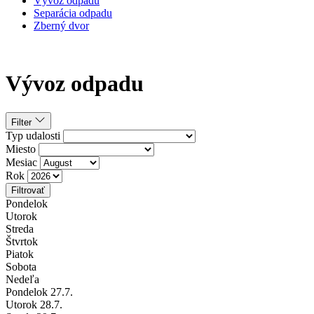
Vývoz odpadu
Separácia odpadu
Zberný dvor
Vývoz odpadu
Filter
Typ udalosti
Miesto
Mesiac
Rok
Filtrovať
Pondelok
Utorok
Streda
Štvrtok
Piatok
Sobota
Nedeľa
Pondelok
27
.7.
Utorok
28
.7.