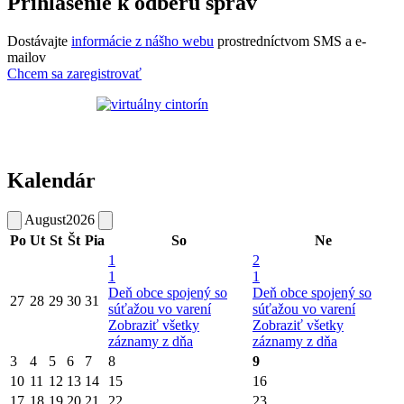
Prihlásenie k odberu správ
Dostávajte
informácie z nášho webu
prostredníctvom SMS a e-
mailov
Chcem sa zaregistrovať
Kalendár
August
2026
Po
Ut
St
Št
Pia
So
Ne
1
2
1
1
Deň obce spojený so
Deň obce spojený so
27
28
29
30
31
súťažou vo varení
súťažou vo varení
Zobraziť všetky
Zobraziť všetky
záznamy z dňa
záznamy z dňa
3
4
5
6
7
8
9
10
11
12
13
14
15
16
17
18
19
20
21
22
23