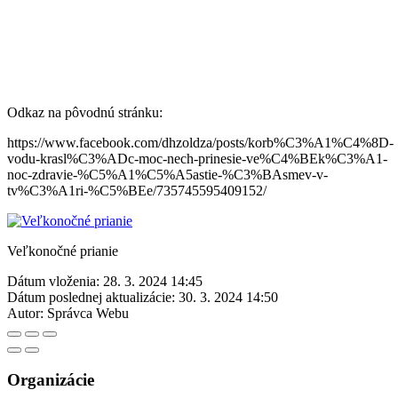
Odkaz na pôvodnú stránku:
https://www.facebook.com/dhzoldza/posts/korb%C3%A1%C4%8D-
vodu-krasl%C3%ADc-moc-nech-prinesie-ve%C4%BEk%C3%A1-
noc-zdravie-%C5%A1%C5%A5astie-%C3%BAsmev-v-
tv%C3%A1ri-%C5%BEe/735745595409152/
Veľkonočné prianie
Dátum vloženia:
28. 3. 2024 14:45
Dátum poslednej aktualizácie:
30. 3. 2024 14:50
Autor:
Správca Webu
Organizácie