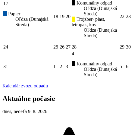
Komunálny odpad
17
Oľdza (Dunajská
Papier
Streda)
18
19
20
22
23
Oľdza (Dunajská
Trojzber- plast,
Streda)
tetrapak, kov
Oľdza (Dunajská
Streda)
24
25
26
27
28
29
30
4
Komunálny odpad
31
1
2
3
5
6
Oľdza (Dunajská
Streda)
Kalendár zvozu odpadu
Aktuálne počasie
dnes, nedeľa 9. 8. 2026