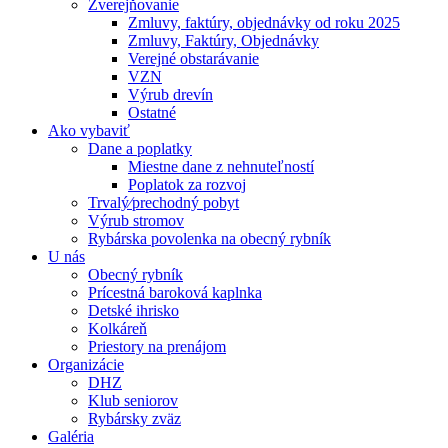
Zverejňovanie
Zmluvy, faktúry, objednávky od roku 2025
Zmluvy, Faktúry, Objednávky
Verejné obstarávanie
VZN
Výrub drevín
Ostatné
Ako vybaviť
Dane a poplatky
Miestne dane z nehnuteľností
Poplatok za rozvoj
Trvalý⁄prechodný pobyt
Výrub stromov
Rybárska povolenka na obecný rybník
U nás
Obecný rybník
Prícestná baroková kaplnka
Detské ihrisko
Kolkáreň
Priestory na prenájom
Organizácie
DHZ
Klub seniorov
Rybársky zväz
Galéria