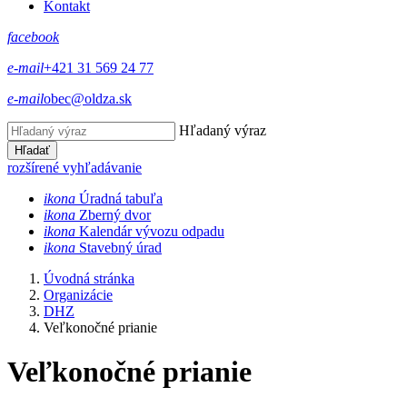
Kontakt
facebook
e-mail
+421 31 569 24 77
e-mail
obec@oldza.sk
Hľadaný výraz
Hľadať
rozšírené vyhľadávanie
ikona
Úradná tabuľa
ikona
Zberný dvor
ikona
Kalendár vývozu odpadu
ikona
Stavebný úrad
Úvodná stránka
Organizácie
DHZ
Veľkonočné prianie
Veľkonočné prianie