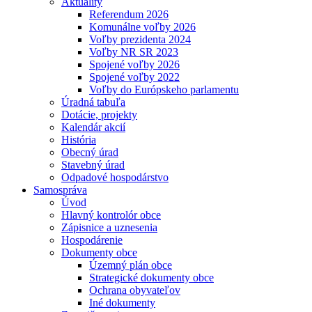
Aktuality
Referendum 2026
Komunálne voľby 2026
Voľby prezidenta 2024
Voľby NR SR 2023
Spojené voľby 2026
Spojené voľby 2022
Voľby do Európskeho parlamentu
Úradná tabuľa
Dotácie, projekty
Kalendár akcií
História
Obecný úrad
Stavebný úrad
Odpadové hospodárstvo
Samospráva
Úvod
Hlavný kontrolór obce
Zápisnice a uznesenia
Hospodárenie
Dokumenty obce
Územný plán obce
Strategické dokumenty obce
Ochrana obyvateľov
Iné dokumenty