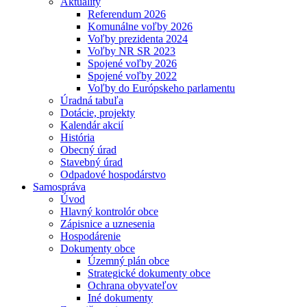
Aktuality
Referendum 2026
Komunálne voľby 2026
Voľby prezidenta 2024
Voľby NR SR 2023
Spojené voľby 2026
Spojené voľby 2022
Voľby do Európskeho parlamentu
Úradná tabuľa
Dotácie, projekty
Kalendár akcií
História
Obecný úrad
Stavebný úrad
Odpadové hospodárstvo
Samospráva
Úvod
Hlavný kontrolór obce
Zápisnice a uznesenia
Hospodárenie
Dokumenty obce
Územný plán obce
Strategické dokumenty obce
Ochrana obyvateľov
Iné dokumenty