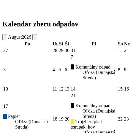
Kalendár zberu odpadov
August
2026
Po
Ut
St
Št
Pi
So
Ne
27
28
29
30
31
1
2
7
Komunálny odpad
3
4
5
6
8
9
Oľdza (Dunajská
Streda)
10
11
12
13
14
15
16
21
Komunálny odpad
17
Oľdza (Dunajská
Papier
Streda)
18
19
20
22
23
Oľdza (Dunajská
Trojzber- plast,
Streda)
tetrapak, kov
Oľdza (Dunajská