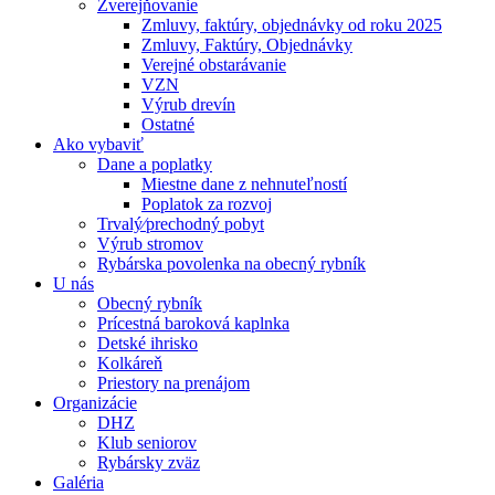
Zverejňovanie
Zmluvy, faktúry, objednávky od roku 2025
Zmluvy, Faktúry, Objednávky
Verejné obstarávanie
VZN
Výrub drevín
Ostatné
Ako vybaviť
Dane a poplatky
Miestne dane z nehnuteľností
Poplatok za rozvoj
Trvalý⁄prechodný pobyt
Výrub stromov
Rybárska povolenka na obecný rybník
U nás
Obecný rybník
Prícestná baroková kaplnka
Detské ihrisko
Kolkáreň
Priestory na prenájom
Organizácie
DHZ
Klub seniorov
Rybársky zväz
Galéria