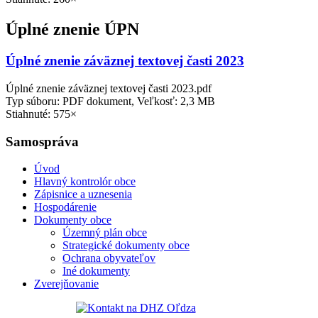
Úplné znenie ÚPN
Úplné znenie záväznej textovej časti 2023
Úplné znenie záväznej textovej časti 2023.pdf
Typ súboru: PDF dokument, Veľkosť: 2,3 MB
Stiahnuté: 575×
Samospráva
Úvod
Hlavný kontrolór obce
Zápisnice a uznesenia
Hospodárenie
Dokumenty obce
Územný plán obce
Strategické dokumenty obce
Ochrana obyvateľov
Iné dokumenty
Zverejňovanie