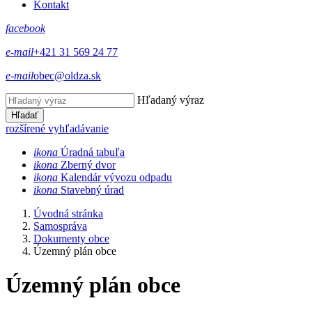
Kontakt
facebook
e-mail
+421 31 569 24 77
e-mail
obec@oldza.sk
Hľadaný výraz
Hľadať
rozšírené vyhľadávanie
ikona
Úradná tabuľa
ikona
Zberný dvor
ikona
Kalendár vývozu odpadu
ikona
Stavebný úrad
Úvodná stránka
Samospráva
Dokumenty obce
Územný plán obce
Územný plán obce