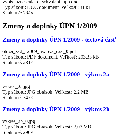
vypis_uznesenia_o_schvaleni_upn.doc
Typ súboru: DOC dokument, Veľkosť: 31 kB
Stiahnuté: 284×
Zmeny a doplnky ÚPN 1/2009
Zmeny a doplnky ÚPN 1/2009 - textová časť
oldza_zad_12009_textova_cast_0.pdf
Typ súboru: PDF dokument, Veľkosť: 293,33 kB
Stiahnuté: 281×
Zmeny a doplnky ÚPN 1/2009 - výkres 2a
vykres_2a.jpg
Typ súboru: JPG obrázok, Veľkosť: 2,2 MB
Stiahnuté: 347×
Zmeny a doplnky ÚPN 1/2009 - výkres 2b
vykres_2b_0.jpg
Typ súboru: JPG obrázok, Veľkosť: 2,07 MB
Stiahnuté: 290×