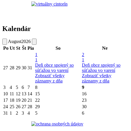
Kalendár
August
2026
Po
Ut
St
Št
Pia
So
Ne
1
2
1
1
Deň obce spojený so
Deň obce spojený so
27
28
29
30
31
súťažou vo varení
súťažou vo varení
Zobraziť všetky
Zobraziť všetky
záznamy z dňa
záznamy z dňa
3
4
5
6
7
8
9
10
11
12
13
14
15
16
17
18
19
20
21
22
23
24
25
26
27
28
29
30
31
1
2
3
4
5
6