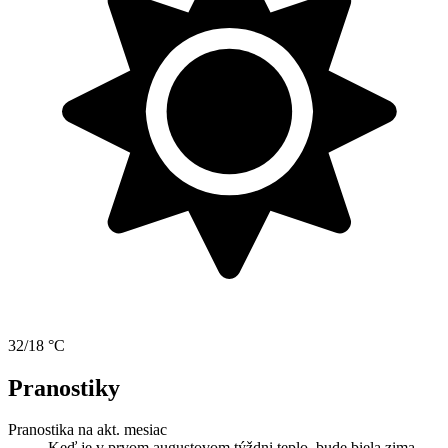
32/18 °C
Pranostiky
Pranostika na akt. mesiac
Keď je v prvom augustovom týždni teplo, bude biela zima.