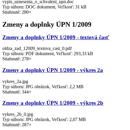
vypis_uznesenia_o_schvaleni_upn.doc
Typ súboru: DOC dokument, Veľkosť: 31 kB
Stiahnuté: 280×
Zmeny a doplnky ÚPN 1/2009
Zmeny a doplnky ÚPN 1/2009 - textová časť
oldza_zad_12009_textova_cast_0.pdf
Typ súboru: PDF dokument, Veľkosť: 293,33 kB
Stiahnuté: 278×
Zmeny a doplnky ÚPN 1/2009 - výkres 2a
vykres_2a.jpg
Typ súboru: JPG obrázok, Veľkosť: 2,2 MB
Stiahnuté: 344×
Zmeny a doplnky ÚPN 1/2009 - výkres 2b
vykres_2b_0.jpg
Typ súboru: JPG obrázok, Veľkosť: 2,07 MB
Stiahnuté: 287×