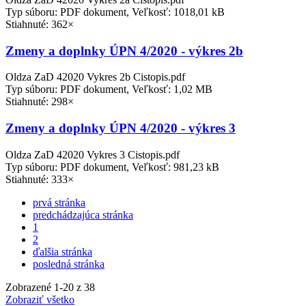
Typ súboru: PDF dokument, Veľkosť: 1018,01 kB
Stiahnuté: 362×
Zmeny a doplnky ÚPN 4/2020 - výkres 2b
Oldza ZaD 42020 Vykres 2b Cistopis.pdf
Typ súboru: PDF dokument, Veľkosť: 1,02 MB
Stiahnuté: 298×
Zmeny a doplnky ÚPN 4/2020 - výkres 3
Oldza ZaD 42020 Vykres 3 Cistopis.pdf
Typ súboru: PDF dokument, Veľkosť: 981,23 kB
Stiahnuté: 333×
prvá stránka
predchádzajúca stránka
1
2
ďalšia stránka
posledná stránka
Zobrazené
1
-
20
z 38
Zobraziť všetko