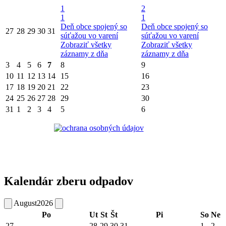
1
2
1
1
Deň obce spojený so
Deň obce spojený so
27
28
29
30
31
súťažou vo varení
súťažou vo varení
Zobraziť všetky
Zobraziť všetky
záznamy z dňa
záznamy z dňa
3
4
5
6
7
8
9
10
11
12
13
14
15
16
17
18
19
20
21
22
23
24
25
26
27
28
29
30
31
1
2
3
4
5
6
Kalendár zberu odpadov
August
2026
Po
Ut
St
Št
Pi
So
Ne
27
28
29
30
31
1
2