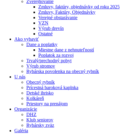
Zverejňovanie
Zmluvy, faktúry, objednávky od roku 2025
Zmluvy, Faktúry, Objednávky
Verejné obstarávanie
VZN
Výrub drevín
Ostatné
Ako vybaviť
Dane a poplatky
Miestne dane z nehnuteľností
Poplatok za rozvoj
Trvalý⁄prechodný pobyt
Výrub stromov
Rybárska povolenka na obecný rybník
U nás
Obecný rybník
Prícestná baroková kaplnka
Detské ihrisko
Kolkáreň
Priestory na prenájom
Organizácie
DHZ
Klub seniorov
Rybársky zväz
Galéria