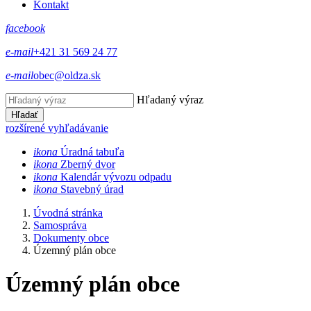
Kontakt
facebook
e-mail
+421 31 569 24 77
e-mail
obec@oldza.sk
Hľadaný výraz
Hľadať
rozšírené vyhľadávanie
ikona
Úradná tabuľa
ikona
Zberný dvor
ikona
Kalendár vývozu odpadu
ikona
Stavebný úrad
Úvodná stránka
Samospráva
Dokumenty obce
Územný plán obce
Územný plán obce