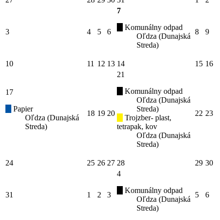
7
Komunálny odpad
3
4
5
6
8
9
Oľdza (Dunajská
Streda)
10
11
12
13
14
15
16
21
Komunálny odpad
17
Oľdza (Dunajská
Papier
Streda)
18
19
20
22
23
Oľdza (Dunajská
Trojzber- plast,
Streda)
tetrapak, kov
Oľdza (Dunajská
Streda)
24
25
26
27
28
29
30
4
Komunálny odpad
31
1
2
3
5
6
Oľdza (Dunajská
Streda)