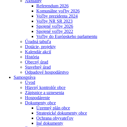
Aktuality
Referendum 2026
Komunálne voľby 2026
Voľby prezidenta 2024
Voľby NR SR 2023
Spojené voľby 2026
Spojené voľby 2022
Voľby do Európskeho parlamentu
Úradná tabuľa
Dotácie, projekty
Kalendár akcií
História
Obecný úrad
Stavebný úrad
Odpadové hospodárstvo
Samospráva
Úvod
Hlavný kontrolór obce
Zápisnice a uznesenia
Hospodárenie
Dokumenty obce
Územný plán obce
Strategické dokumenty obce
Ochrana obyvateľov
Iné dokumenty