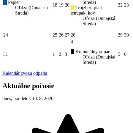
Papier
Streda)
18
19
20
22
23
Oľdza (Dunajská
Trojzber- plast,
Streda)
tetrapak, kov
Oľdza (Dunajská
Streda)
24
25
26
27
28
29
30
4
Komunálny odpad
31
1
2
3
5
6
Oľdza (Dunajská
Streda)
Kalendár zvozu odpadu
Aktuálne počasie
dnes, pondelok 10. 8. 2026