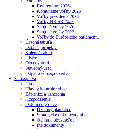
Aktuality
Referendum 2026
Komunálne voľby 2026
Voľby prezidenta 2024
Voľby NR SR 2023
Spojené voľby 2026
Spojené voľby 2022
Voľby do Európskeho parlamentu
Úradná tabuľa
Dotácie, projekty
Kalendár akcií
História
Obecný úrad
Stavebný úrad
Odpadové hospodárstvo
Samospráva
Úvod
Hlavný kontrolór obce
Zápisnice a uznesenia
Hospodárenie
Dokumenty obce
Územný plán obce
Strategické dokumenty obce
Ochrana obyvateľov
Iné dokumenty