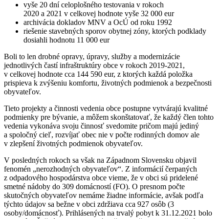
vyše 20 dní celoplošného testovania v rokoch
2020 a 2021 v celkovej hodnote vyše 32 000 eur
archivácia dokladov MNV a OcÚ od roku 1992
riešenie stavebných sporov obytnej zóny, ktorých podklady
dosiahli hodnotu 11 000 eur
Boli to len drobné opravy, úpravy, služby a modernizácie
jednotlivých častí infraštruktúry obce v rokoch 2019-2021,
v celkovej hodnote cca 144 590 eur, z ktorých každá položka
prispieva k zvýšeniu komfortu, životných podmienok a bezpečnosti
obyvateľov.
Tieto projekty a činnosti vedenia obce postupne vytvárajú kvalitné
podmienky pre bývanie, a môžem skonštatovať, že každý člen tohto
vedenia vykonáva svoju činnosť svedomite pričom majú jediný
a spoločný cieľ, rozvíjať obec nie v počte rodinných domov ale
v zlepšení životných podmienok obyvateľov.
V posledných rokoch sa však na Západnom Slovensku objavil
fenomén „nerozhodných obyvateľov“. Z informácií čerpaných
z odpadového hospodárstva obce vieme, že v obci sú pridelené
smetné nádoby do 309 domácností (FO). O presnom počte
skutočných obyvateľov nemáme žiadne informácie, avšak podľa
týchto údajov sa bežne v obci zdržiava cca 927 osôb (3
osoby/domácnosť). Prihlásených na trvalý pobyt k 31.12.2021 bolo