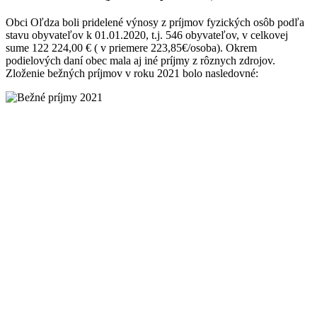
Obci Oľdza boli pridelené výnosy z príjmov fyzických osôb podľa
stavu obyvateľov k 01.01.2020, t.j. 546 obyvateľov, v celkovej
sume 122 224,00 € ( v priemere 223,85€/osoba). Okrem
podielových daní obec mala aj iné príjmy z rôznych zdrojov.
Zloženie bežných príjmov v roku 2021 bolo nasledovné: