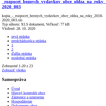
_rozpocet_beznych_vydavkov_obce_oldza_na_roky_
2020_003
kopia_-_rozpocet_beznych_vydavkov_obce_oldza_na_roky_2018-
2020_003.xls
Typ súboru: XLS dokument, Veľkosť: 77 kB
Vložené:
28. 10. 2020
prvá stránka
predchádzajúca stránka
1
2
ďalšia stránka
posledná stránka
Zobrazené
1
-
20
z 23
Zobraziť všetko
Samospráva
Úvod
Hlavný kontrolór obce
Zápisnice a uznesenia
Hospodárenie
Dokumenty obce