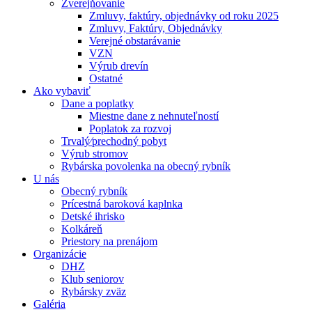
Zverejňovanie
Zmluvy, faktúry, objednávky od roku 2025
Zmluvy, Faktúry, Objednávky
Verejné obstarávanie
VZN
Výrub drevín
Ostatné
Ako vybaviť
Dane a poplatky
Miestne dane z nehnuteľností
Poplatok za rozvoj
Trvalý⁄prechodný pobyt
Výrub stromov
Rybárska povolenka na obecný rybník
U nás
Obecný rybník
Prícestná baroková kaplnka
Detské ihrisko
Kolkáreň
Priestory na prenájom
Organizácie
DHZ
Klub seniorov
Rybársky zväz
Galéria