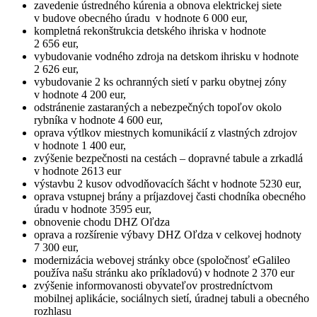
zavedenie ústredného kúrenia a obnova elektrickej siete
v budove obecného úradu v hodnote 6 000 eur,
kompletná rekonštrukcia detského ihriska v hodnote
2 656 eur,
vybudovanie vodného zdroja na detskom ihrisku v hodnote
2 626 eur,
vybudovanie 2 ks ochranných sietí v parku obytnej zóny
v hodnote 4 200 eur,
odstránenie zastaraných a nebezpečných topoľov okolo
rybníka v hodnote 4 600 eur,
oprava výtlkov miestnych komunikácií z vlastných zdrojov
v hodnote 1 400 eur,
zvýšenie bezpečnosti na cestách – dopravné tabule a zrkadlá
v hodnote 2613 eur
výstavbu 2 kusov odvodňovacích šácht v hodnote 5230 eur,
oprava vstupnej brány a príjazdovej časti chodníka obecného
úradu v hodnote 3595 eur,
obnovenie chodu DHZ Oľdza
oprava a rozšírenie výbavy DHZ Oľdza v celkovej hodnoty
7 300 eur,
modernizácia webovej stránky obce (spoločnosť eGalileo
používa našu stránku ako príkladovú) v hodnote 2 370 eur
zvýšenie informovanosti obyvateľov prostredníctvom
mobilnej aplikácie, sociálnych sietí, úradnej tabuli a obecného
rozhlasu