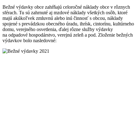
Bežné výdavky obce zahŕňajú celoročné náklady obce v rôznych
sférach. Tu sú zahrnuté aj mzdové náklady všetkých osôb, ktoré
majú akúkoľvek zmluvnú alebo inú činnosť s obcou, náklady
spojené s prevádzkou obecného úradu, ihrísk, cintorínu, kultúrneho
domu, verejného osvetlenia, ďalej rôzne služby výdavky
na odpadové hospodárstvo, verejnú zeleň a pod. Zloženie bežných
výdavkov bolo nasledovné: