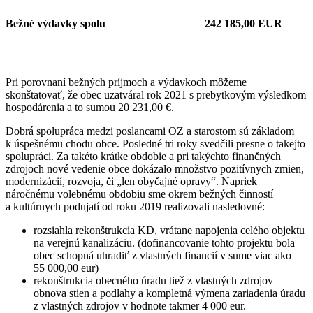
Bežné výdavky spolu
242 185,00 EUR
Pri porovnaní bežných príjmoch a výdavkoch môžeme
skonštatovať, že obec uzatváral rok 2021 s prebytkovým výsledkom
hospodárenia a to sumou 20 231,00 €.
Dobrá spolupráca medzi poslancami OZ a starostom sú základom
k úspešnému chodu obce. Posledné tri roky svedčili presne o takejto
spolupráci. Za takéto krátke obdobie a pri takýchto finančných
zdrojoch nové vedenie obce dokázalo množstvo pozitívnych zmien,
modernizácií, rozvoja, či „len obyčajné opravy“. Napriek
náročnému volebnému obdobiu sme okrem bežných činností
a kultúrnych podujatí od roku 2019 realizovali nasledovné:
rozsiahla rekonštrukcia KD, vrátane napojenia celého objektu
na verejnú kanalizáciu. (dofinancovanie tohto projektu bola
obec schopná uhradiť z vlastných financií v sume viac ako
55 000,00 eur)
rekonštrukcia obecného úradu tiež z vlastných zdrojov
obnova stien a podlahy a kompletná výmena zariadenia úradu
z vlastných zdrojov v hodnote takmer 4 000 eur.