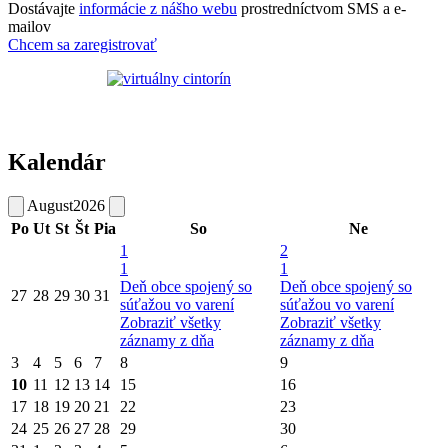
Dostávajte
informácie z nášho webu
prostredníctvom SMS a e-
mailov
Chcem sa zaregistrovať
Kalendár
August
2026
Po
Ut
St
Št
Pia
So
Ne
1
2
1
1
Deň obce spojený so
Deň obce spojený so
27
28
29
30
31
súťažou vo varení
súťažou vo varení
Zobraziť všetky
Zobraziť všetky
záznamy z dňa
záznamy z dňa
3
4
5
6
7
8
9
10
11
12
13
14
15
16
17
18
19
20
21
22
23
24
25
26
27
28
29
30