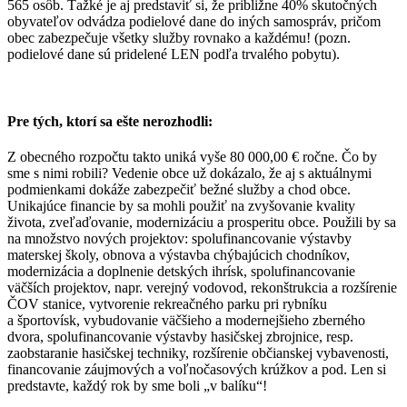
565 osôb. Ťažké je aj predstaviť si, že približne 40% skutočných
obyvateľov odvádza podielové dane do iných samospráv, pričom
obec zabezpečuje všetky služby rovnako a každému! (pozn.
podielové dane sú pridelené LEN podľa trvalého pobytu).
Pre tých, ktorí sa ešte nerozhodli:
Z obecného rozpočtu takto uniká vyše 80 000,00 € ročne. Čo by
sme s nimi robili? Vedenie obce už dokázalo, že aj s aktuálnymi
podmienkami dokáže zabezpečiť bežné služby a chod obce.
Unikajúce financie by sa mohli použiť na zvyšovanie kvality
života, zveľaďovanie, modernizáciu a prosperitu obce. Použili by sa
na množstvo nových projektov: spolufinancovanie výstavby
materskej školy, obnova a výstavba chýbajúcich chodníkov,
modernizácia a doplnenie detských ihrísk, spolufinancovanie
väčších projektov, napr. verejný vodovod, rekonštrukcia a rozšírenie
ČOV stanice, vytvorenie rekreačného parku pri rybníku
a športovísk, vybudovanie väčšieho a modernejšieho zberného
dvora, spolufinancovanie výstavby hasičskej zbrojnice, resp.
zaobstaranie hasičskej techniky, rozšírenie občianskej vybavenosti,
financovanie záujmových a voľnočasových krúžkov a pod. Len si
predstavte, každý rok by sme boli „v balíku“!