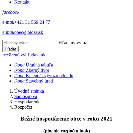
Kontakt
facebook
e-mail
+421 31 569 24 77
e-mail
obec@oldza.sk
Hľadaný výraz
Hľadať
rozšírené vyhľadávanie
ikona
Úradná tabuľa
ikona
Zberný dvor
ikona
Kalendár vývozu odpadu
ikona
Stavebný úrad
Úvodná stránka
Samospráva
Hospodárenie
Rozpočet
Bežné hospodárenie obce v roku 2021
(plnenie rozpočtu inak)