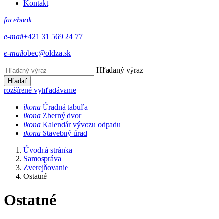
Kontakt
facebook
e-mail
+421 31 569 24 77
e-mail
obec@oldza.sk
Hľadaný výraz
Hľadať
rozšírené vyhľadávanie
ikona
Úradná tabuľa
ikona
Zberný dvor
ikona
Kalendár vývozu odpadu
ikona
Stavebný úrad
Úvodná stránka
Samospráva
Zverejňovanie
Ostatné
Ostatné