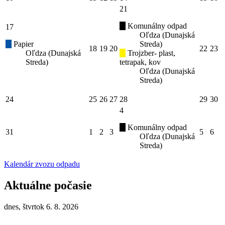
21
Komunálny odpad
17
Oľdza (Dunajská
Papier
Streda)
18
19
20
22
23
Oľdza (Dunajská
Trojzber- plast,
Streda)
tetrapak, kov
Oľdza (Dunajská
Streda)
24
25
26
27
28
29
30
4
Komunálny odpad
31
1
2
3
5
6
Oľdza (Dunajská
Streda)
Kalendár zvozu odpadu
Aktuálne počasie
dnes, štvrtok 6. 8. 2026