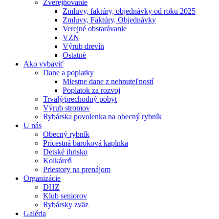
Zverejňovanie
Zmluvy, faktúry, objednávky od roku 2025
Zmluvy, Faktúry, Objednávky
Verejné obstarávanie
VZN
Výrub drevín
Ostatné
Ako vybaviť
Dane a poplatky
Miestne dane z nehnuteľností
Poplatok za rozvoj
Trvalý⁄prechodný pobyt
Výrub stromov
Rybárska povolenka na obecný rybník
U nás
Obecný rybník
Prícestná baroková kaplnka
Detské ihrisko
Kolkáreň
Priestory na prenájom
Organizácie
DHZ
Klub seniorov
Rybársky zväz
Galéria