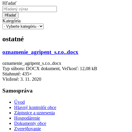
Hľadať
Hľadať
Kategória
ostatné
oznamenie_agripent_s.r.o..docx
oznamenie_agripent_s.r.o..docx
Typ súboru: DOCX dokument, Veľkosť: 12,08 kB
Stiahnuté: 435×
Vložené:
3. 11. 2020
Samospráva
Úvod
Hlavný kontrolór obce
Zápisnice a uznesenia
Hospodárenie
Dokumenty obce
Zverejňovanie