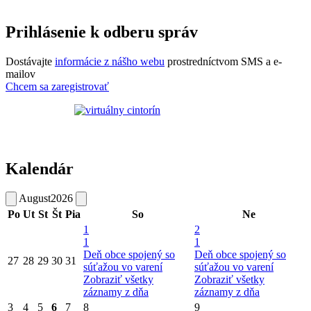
Prihlásenie k odberu správ
Dostávajte
informácie z nášho webu
prostredníctvom SMS a e-
mailov
Chcem sa zaregistrovať
Kalendár
August
2026
Po
Ut
St
Št
Pia
So
Ne
1
2
1
1
Deň obce spojený so
Deň obce spojený so
27
28
29
30
31
súťažou vo varení
súťažou vo varení
Zobraziť všetky
Zobraziť všetky
záznamy z dňa
záznamy z dňa
3
4
5
6
7
8
9