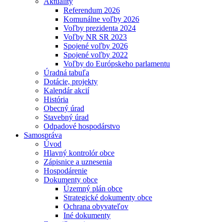
Aktuality
Referendum 2026
Komunálne voľby 2026
Voľby prezidenta 2024
Voľby NR SR 2023
Spojené voľby 2026
Spojené voľby 2022
Voľby do Európskeho parlamentu
Úradná tabuľa
Dotácie, projekty
Kalendár akcií
História
Obecný úrad
Stavebný úrad
Odpadové hospodárstvo
Samospráva
Úvod
Hlavný kontrolór obce
Zápisnice a uznesenia
Hospodárenie
Dokumenty obce
Územný plán obce
Strategické dokumenty obce
Ochrana obyvateľov
Iné dokumenty