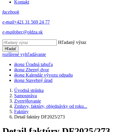
Kontakt
facebook
e-mail
+421 31 569 24 77
e-mail
obec@oldza.sk
Hľadaný výraz
Hľadať
rozšírené vyhľadávanie
ikona
Úradná tabuľa
ikona
Zberný dvor
ikona
Kalendár vývozu odpadu
ikona
Stavebný úrad
Úvodná stránka
Samospráva
Zverejňovanie
Zmluvy, faktúry, objednávky od roku...
Faktúry
Detail faktúry DF2025/273
Detail faktúry DF2025/273