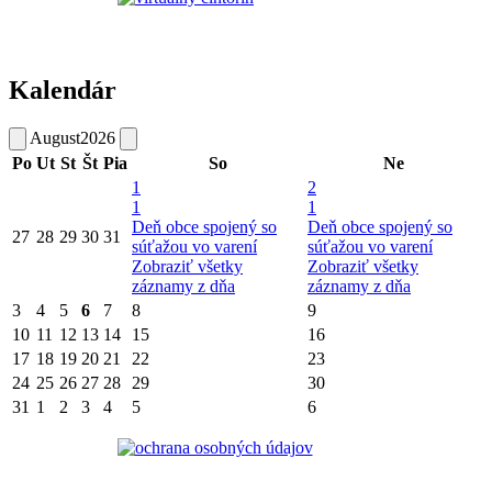
Kalendár
August
2026
Po
Ut
St
Št
Pia
So
Ne
1
2
1
1
Deň obce spojený so
Deň obce spojený so
27
28
29
30
31
súťažou vo varení
súťažou vo varení
Zobraziť všetky
Zobraziť všetky
záznamy z dňa
záznamy z dňa
3
4
5
6
7
8
9
10
11
12
13
14
15
16
17
18
19
20
21
22
23
24
25
26
27
28
29
30
31
1
2
3
4
5
6