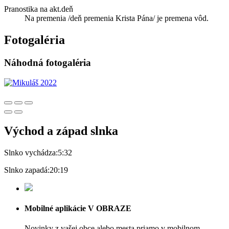
Pranostika na akt.deň
Na premenia /deň premenia Krista Pána/ je premena vôd.
Fotogaléria
Náhodná fotogaléria
Východ a západ slnka
Slnko vychádza:
5:32
Slnko zapadá:
20:19
Mobilné aplikácie V OBRAZE
Novinky z vašej obce alebo mesta priamo v mobilnom