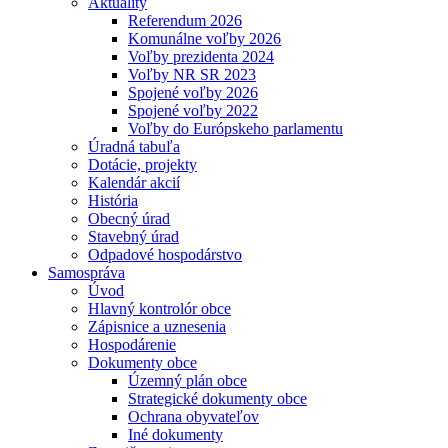
Aktuality
Referendum 2026
Komunálne voľby 2026
Voľby prezidenta 2024
Voľby NR SR 2023
Spojené voľby 2026
Spojené voľby 2022
Voľby do Európskeho parlamentu
Úradná tabuľa
Dotácie, projekty
Kalendár akcií
História
Obecný úrad
Stavebný úrad
Odpadové hospodárstvo
Samospráva
Úvod
Hlavný kontrolór obce
Zápisnice a uznesenia
Hospodárenie
Dokumenty obce
Územný plán obce
Strategické dokumenty obce
Ochrana obyvateľov
Iné dokumenty