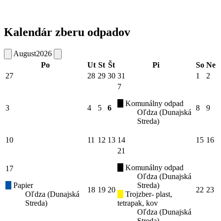
Kalendár zberu odpadov
August
2026
Po
Ut
St
Št
Pi
So
Ne
27
28
29
30
31
1
2
7
Komunálny odpad
3
4
5
6
8
9
Oľdza (Dunajská
Streda)
10
11
12
13
14
15
16
21
Komunálny odpad
17
Oľdza (Dunajská
Papier
Streda)
18
19
20
22
23
Oľdza (Dunajská
Trojzber- plast,
Streda)
tetrapak, kov
Oľdza (Dunajská
Streda)