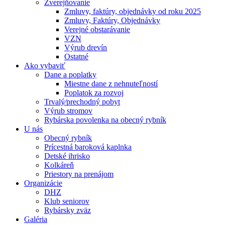
Zverejňovanie
Zmluvy, faktúry, objednávky od roku 2025
Zmluvy, Faktúry, Objednávky
Verejné obstarávanie
VZN
Výrub drevín
Ostatné
Ako vybaviť
Dane a poplatky
Miestne dane z nehnuteľností
Poplatok za rozvoj
Trvalý⁄prechodný pobyt
Výrub stromov
Rybárska povolenka na obecný rybník
U nás
Obecný rybník
Prícestná baroková kaplnka
Detské ihrisko
Kolkáreň
Priestory na prenájom
Organizácie
DHZ
Klub seniorov
Rybársky zväz
Galéria