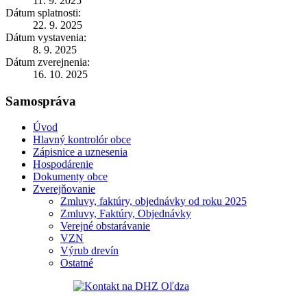
11. 9. 2025
Dátum splatnosti:
22. 9. 2025
Dátum vystavenia:
8. 9. 2025
Dátum zverejnenia:
16. 10. 2025
Samospráva
Úvod
Hlavný kontrolór obce
Zápisnice a uznesenia
Hospodárenie
Dokumenty obce
Zverejňovanie
Zmluvy, faktúry, objednávky od roku 2025
Zmluvy, Faktúry, Objednávky
Verejné obstarávanie
VZN
Výrub drevín
Ostatné