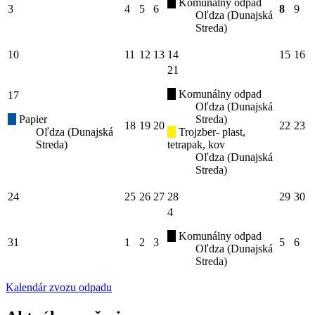
Komunálny odpad
3
4
5
6
8
9
Oľdza (Dunajská
Streda)
10
11
12
13
14
15
16
21
Komunálny odpad
17
Oľdza (Dunajská
Papier
Streda)
18
19
20
22
23
Oľdza (Dunajská
Trojzber- plast,
Streda)
tetrapak, kov
Oľdza (Dunajská
Streda)
24
25
26
27
28
29
30
4
Komunálny odpad
31
1
2
3
5
6
Oľdza (Dunajská
Streda)
Kalendár zvozu odpadu