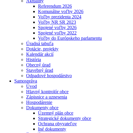
Aktuality
Referendum 2026
Komunálne voľby 2026
Voľby prezidenta 2024
Voľby NR SR 2023
Spojené voľby 2026
Spojené voľby 2022
Voľby do Európskeho parlamentu
Úradná tabuľa
Dotácie, projekty
Kalendár akcií
História
Obecný úrad
Stavebný úrad
Odpadové hospodárstvo
Samospráva
Úvod
Hlavný kontrolór obce
Zápisnice a uznesenia
Hospodárenie
Dokumenty obce
Územný plán obce
Strategické dokumenty obce
Ochrana obyvateľov
Iné dokumenty