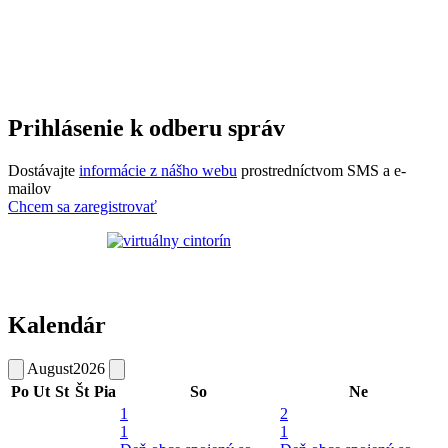
Prihlásenie k odberu správ
Dostávajte
informácie z nášho webu
prostredníctvom SMS a e-
mailov
Chcem sa zaregistrovať
Kalendár
August
2026
Po
Ut
St
Št
Pia
So
Ne
1
2
1
1