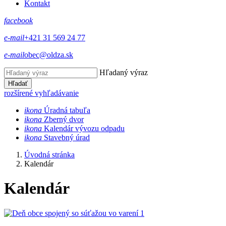
Kontakt
facebook
e-mail
+421 31 569 24 77
e-mail
obec@oldza.sk
Hľadaný výraz
Hľadať
rozšírené vyhľadávanie
ikona
Úradná tabuľa
ikona
Zberný dvor
ikona
Kalendár vývozu odpadu
ikona
Stavebný úrad
Úvodná stránka
Kalendár
Kalendár