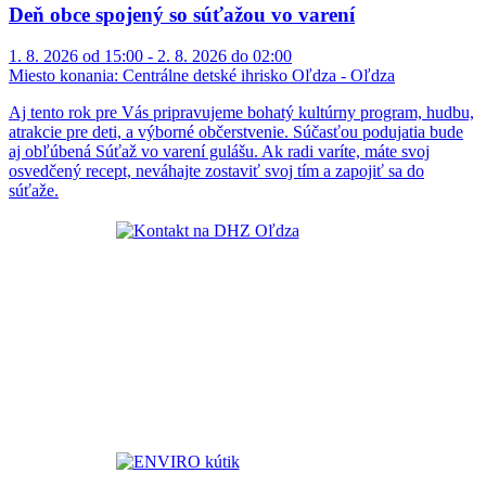
Deň obce spojený so súťažou vo varení
1. 8. 2026 od 15:00 - 2. 8. 2026 do 02:00
Miesto konania:
Centrálne detské ihrisko Oľdza - Oľdza
Aj tento rok pre Vás pripravujeme bohatý kultúrny program, hudbu,
atrakcie pre deti, a výborné občerstvenie. Súčasťou podujatia bude
aj obľúbená Súťaž vo varení gulášu. Ak radi varíte, máte svoj
osvedčený recept, neváhajte zostaviť svoj tím a zapojiť sa do
súťaže.