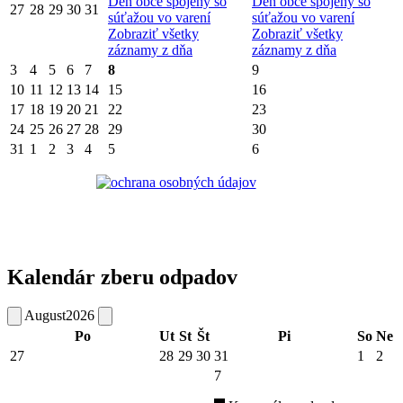
Deň obce spojený so
Deň obce spojený so
27
28
29
30
31
súťažou vo varení
súťažou vo varení
Zobraziť všetky
Zobraziť všetky
záznamy z dňa
záznamy z dňa
3
4
5
6
7
8
9
10
11
12
13
14
15
16
17
18
19
20
21
22
23
24
25
26
27
28
29
30
31
1
2
3
4
5
6
Kalendár zberu odpadov
August
2026
Po
Ut
St
Št
Pi
So
Ne
27
28
29
30
31
1
2
7