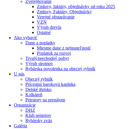
Zverejňovanie
Zmluvy, faktúry, objednávky od roku 2025
Zmluvy, Faktúry, Objednávky
Verejné obstarávanie
VZN
Výrub drevín
Ostatné
Ako vybaviť
Dane a poplatky
Miestne dane z nehnuteľností
Poplatok za rozvoj
Trvalý⁄prechodný pobyt
Výrub stromov
Rybárska povolenka na obecný rybník
U nás
Obecný rybník
Prícestná baroková kaplnka
Detské ihrisko
Kolkáreň
Priestory na prenájom
Organizácie
DHZ
Klub seniorov
Rybársky zväz
Galéria