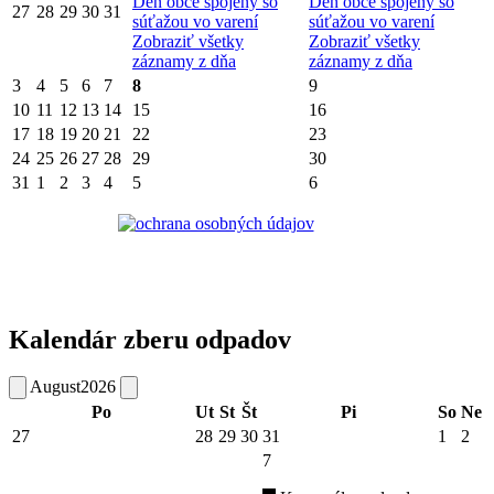
Deň obce spojený so
Deň obce spojený so
27
28
29
30
31
súťažou vo varení
súťažou vo varení
Zobraziť všetky
Zobraziť všetky
záznamy z dňa
záznamy z dňa
3
4
5
6
7
8
9
10
11
12
13
14
15
16
17
18
19
20
21
22
23
24
25
26
27
28
29
30
31
1
2
3
4
5
6
Kalendár zberu odpadov
August
2026
Po
Ut
St
Št
Pi
So
Ne
27
28
29
30
31
1
2
7