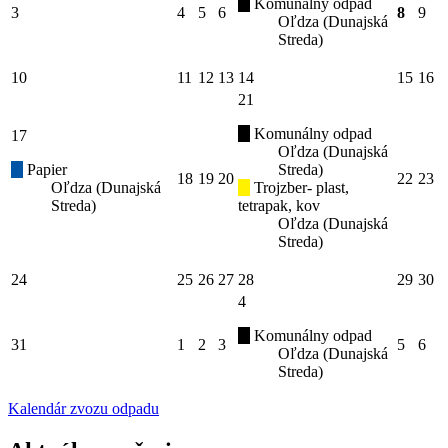
Komunálny odpad
3
4
5
6
8
9
Oľdza (Dunajská
Streda)
10
11
12
13
14
15
16
21
Komunálny odpad
17
Oľdza (Dunajská
Papier
Streda)
18
19
20
22
23
Oľdza (Dunajská
Trojzber- plast,
Streda)
tetrapak, kov
Oľdza (Dunajská
Streda)
24
25
26
27
28
29
30
4
Komunálny odpad
31
1
2
3
5
6
Oľdza (Dunajská
Streda)
Kalendár zvozu odpadu