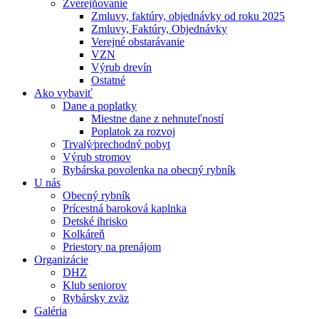
Zverejňovanie
Zmluvy, faktúry, objednávky od roku 2025
Zmluvy, Faktúry, Objednávky
Verejné obstarávanie
VZN
Výrub drevín
Ostatné
Ako vybaviť
Dane a poplatky
Miestne dane z nehnuteľností
Poplatok za rozvoj
Trvalý⁄prechodný pobyt
Výrub stromov
Rybárska povolenka na obecný rybník
U nás
Obecný rybník
Prícestná baroková kaplnka
Detské ihrisko
Kolkáreň
Priestory na prenájom
Organizácie
DHZ
Klub seniorov
Rybársky zväz
Galéria