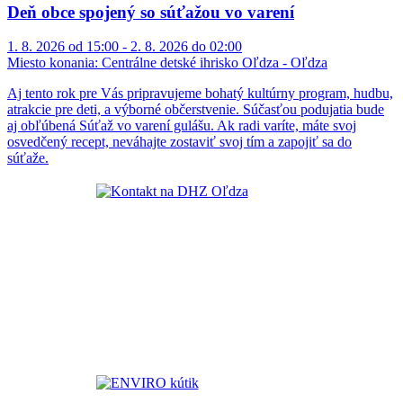
Deň obce spojený so súťažou vo varení
1. 8. 2026 od 15:00 - 2. 8. 2026 do 02:00
Miesto konania:
Centrálne detské ihrisko Oľdza - Oľdza
Aj tento rok pre Vás pripravujeme bohatý kultúrny program, hudbu,
atrakcie pre deti, a výborné občerstvenie. Súčasťou podujatia bude
aj obľúbená Súťaž vo varení gulášu. Ak radi varíte, máte svoj
osvedčený recept, neváhajte zostaviť svoj tím a zapojiť sa do
súťaže.