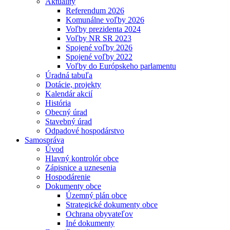
Aktuality
Referendum 2026
Komunálne voľby 2026
Voľby prezidenta 2024
Voľby NR SR 2023
Spojené voľby 2026
Spojené voľby 2022
Voľby do Európskeho parlamentu
Úradná tabuľa
Dotácie, projekty
Kalendár akcií
História
Obecný úrad
Stavebný úrad
Odpadové hospodárstvo
Samospráva
Úvod
Hlavný kontrolór obce
Zápisnice a uznesenia
Hospodárenie
Dokumenty obce
Územný plán obce
Strategické dokumenty obce
Ochrana obyvateľov
Iné dokumenty