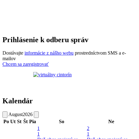
Prihlásenie k odberu správ
Dostávajte
informácie z nášho webu
prostredníctvom SMS a e-
mailov
Chcem sa zaregistrovať
Kalendár
August
2026
Po
Ut
St
Št
Pia
So
Ne
1
2
1
1