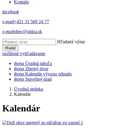
Kontakt
facebook
e-mail
+421 31 569 24 77
e-mail
obec@oldza.sk
Hľadaný výraz
Hľadať
rozšírené vyhľadávanie
ikona
Úradná tabuľa
ikona
Zberný dvor
ikona
Kalendár vývozu odpadu
ikona
Stavebný úrad
Úvodná stránka
Kalendár
Kalendár