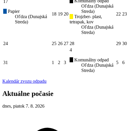
Komunálny odpad
17
Oľdza (Dunajská
Papier
Streda)
18
19
20
22
23
Oľdza (Dunajská
Trojzber- plast,
Streda)
tetrapak, kov
Oľdza (Dunajská
Streda)
24
25
26
27
28
29
30
4
Komunálny odpad
31
1
2
3
5
6
Oľdza (Dunajská
Streda)
Kalendár zvozu odpadu
Aktuálne počasie
dnes, piatok 7. 8. 2026