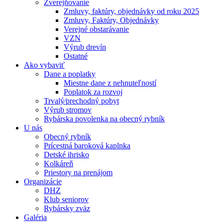
Zverejňovanie
Zmluvy, faktúry, objednávky od roku 2025
Zmluvy, Faktúry, Objednávky
Verejné obstarávanie
VZN
Výrub drevín
Ostatné
Ako vybaviť
Dane a poplatky
Miestne dane z nehnuteľností
Poplatok za rozvoj
Trvalý⁄prechodný pobyt
Výrub stromov
Rybárska povolenka na obecný rybník
U nás
Obecný rybník
Prícestná baroková kaplnka
Detské ihrisko
Kolkáreň
Priestory na prenájom
Organizácie
DHZ
Klub seniorov
Rybársky zväz
Galéria