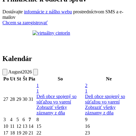
Dostávajte
informácie z nášho webu
prostredníctvom SMS a e-
mailov
Chcem sa zaregistrovať
Kalendár
August
2026
Po
Ut
St
Št
Pia
So
Ne
1
2
1
1
Deň obce spojený so
Deň obce spojený so
27
28
29
30
31
súťažou vo varení
súťažou vo varení
Zobraziť všetky
Zobraziť všetky
záznamy z dňa
záznamy z dňa
3
4
5
6
7
8
9
10
11
12
13
14
15
16
17
18
19
20
21
22
23