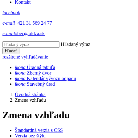
Kontakt
facebook
e-mail
+421 31 569 24 77
e-mail
obec@oldza.sk
Hľadaný výraz
Hľadať
rozšírené vyhľadávanie
ikona
Úradná tabuľa
ikona
Zberný dvor
ikona
Kalendár vývozu odpadu
ikona
Stavebný úrad
Úvodná stránka
Zmena vzhľadu
Zmena vzhľadu
Štandardná verzia s CSS
Verzia bez štýlu