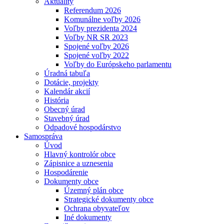
Aktuality
Referendum 2026
Komunálne voľby 2026
Voľby prezidenta 2024
Voľby NR SR 2023
Spojené voľby 2026
Spojené voľby 2022
Voľby do Európskeho parlamentu
Úradná tabuľa
Dotácie, projekty
Kalendár akcií
História
Obecný úrad
Stavebný úrad
Odpadové hospodárstvo
Samospráva
Úvod
Hlavný kontrolór obce
Zápisnice a uznesenia
Hospodárenie
Dokumenty obce
Územný plán obce
Strategické dokumenty obce
Ochrana obyvateľov
Iné dokumenty