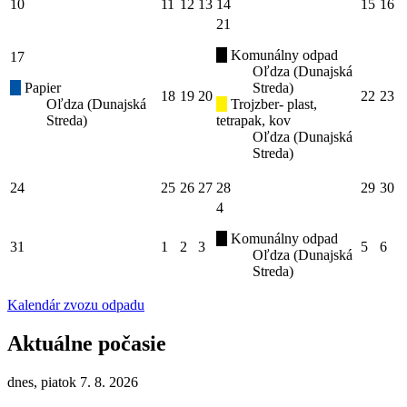
10
11
12
13
14
15
16
21
Komunálny odpad
17
Oľdza (Dunajská
Papier
Streda)
18
19
20
22
23
Oľdza (Dunajská
Trojzber- plast,
Streda)
tetrapak, kov
Oľdza (Dunajská
Streda)
24
25
26
27
28
29
30
4
Komunálny odpad
31
1
2
3
5
6
Oľdza (Dunajská
Streda)
Kalendár zvozu odpadu
Aktuálne počasie
dnes, piatok 7. 8. 2026