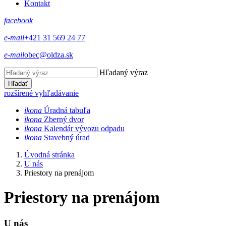
Kontakt
facebook
e-mail
+421 31 569 24 77
e-mail
obec@oldza.sk
Hľadaný výraz
Hľadať
rozšírené vyhľadávanie
ikona
Úradná tabuľa
ikona
Zberný dvor
ikona
Kalendár vývozu odpadu
ikona
Stavebný úrad
Úvodná stránka
U nás
Priestory na prenájom
Priestory na prenájom
U nás