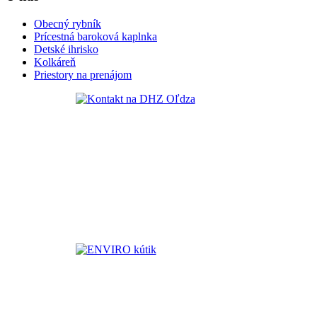
Obecný rybník
Prícestná baroková kaplnka
Detské ihrisko
Kolkáreň
Priestory na prenájom