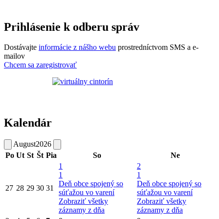
Prihlásenie k odberu správ
Dostávajte
informácie z nášho webu
prostredníctvom SMS a e-
mailov
Chcem sa zaregistrovať
Kalendár
August
2026
Po
Ut
St
Št
Pia
So
Ne
1
2
1
1
Deň obce spojený so
Deň obce spojený so
27
28
29
30
31
súťažou vo varení
súťažou vo varení
Zobraziť všetky
Zobraziť všetky
záznamy z dňa
záznamy z dňa