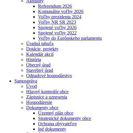
Aktuality
Referendum 2026
Komunálne voľby 2026
Voľby prezidenta 2024
Voľby NR SR 2023
Spojené voľby 2026
Spojené voľby 2022
Voľby do Európskeho parlamentu
Úradná tabuľa
Dotácie, projekty
Kalendár akcií
História
Obecný úrad
Stavebný úrad
Odpadové hospodárstvo
Samospráva
Úvod
Hlavný kontrolór obce
Zápisnice a uznesenia
Hospodárenie
Dokumenty obce
Územný plán obce
Strategické dokumenty obce
Ochrana obyvateľov
Iné dokumenty