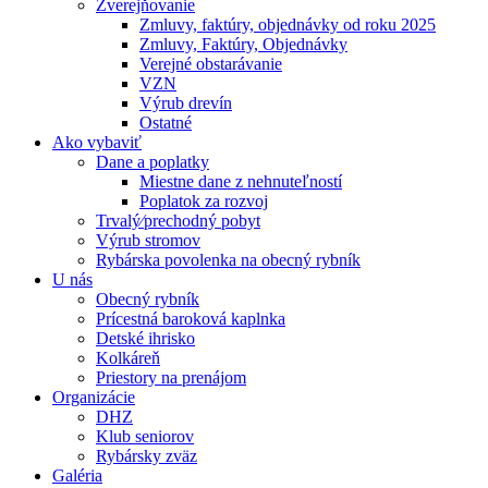
Zverejňovanie
Zmluvy, faktúry, objednávky od roku 2025
Zmluvy, Faktúry, Objednávky
Verejné obstarávanie
VZN
Výrub drevín
Ostatné
Ako vybaviť
Dane a poplatky
Miestne dane z nehnuteľností
Poplatok za rozvoj
Trvalý⁄prechodný pobyt
Výrub stromov
Rybárska povolenka na obecný rybník
U nás
Obecný rybník
Prícestná baroková kaplnka
Detské ihrisko
Kolkáreň
Priestory na prenájom
Organizácie
DHZ
Klub seniorov
Rybársky zväz
Galéria