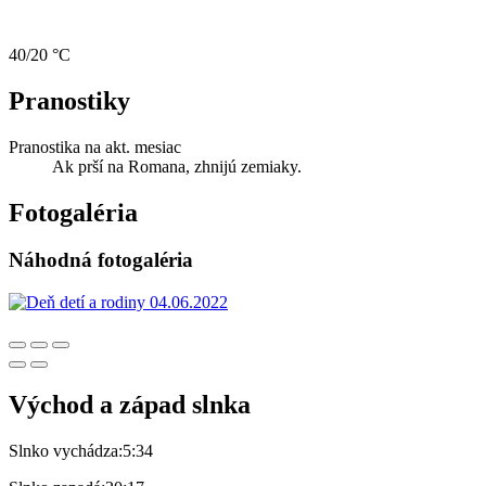
40/20 °C
Pranostiky
Pranostika na akt. mesiac
Ak prší na Romana, zhnijú zemiaky.
Fotogaléria
Náhodná fotogaléria
Východ a západ slnka
Slnko vychádza:
5:34