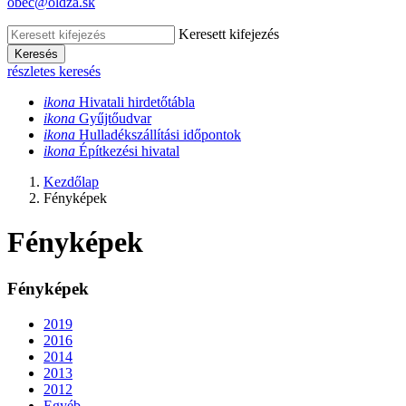
obec@oldza.sk
Keresett kifejezés
Keresés
részletes keresés
ikona
Hivatali hirdet
őtábla
ikona
Gy
űjtőudvar
ikona
Hulladékszállítási időpontok
ikona
Építkezési hivatal
Kezdőlap
Fényképek
Fényképek
Fényképek
2019
2016
2014
2013
2012
Egyéb