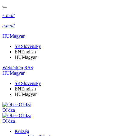
e-mail
e-mail
HU
Magyar
SK
Slovensky
EN
English
HU
Magyar
Webtérkép
RSS
HU
Magyar
SK
Slovensky
EN
English
HU
Magyar
Oľdza
Oľdza
Község