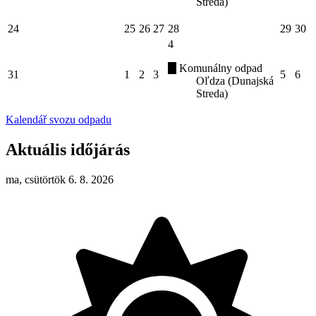
Streda)
24
25
26
27
28
29
30
4
Komunálny odpad
31
1
2
3
5
6
Oľdza (Dunajská
Streda)
Kalendář svozu odpadu
Aktuális időjárás
ma, csütörtök 6. 8. 2026