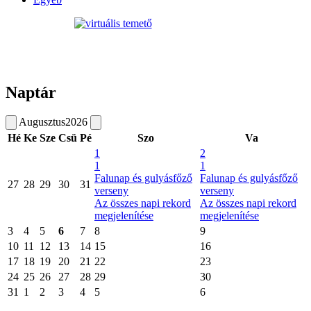
Naptár
Augusztus
2026
Hé
Ke
Sze
Csü
Pé
Szo
Va
1
2
1
1
Falunap és gulyásfőző
Falunap és gulyásfőző
27
28
29
30
31
verseny
verseny
Az összes napi rekord
Az összes napi rekord
megjelenítése
megjelenítése
3
4
5
6
7
8
9
10
11
12
13
14
15
16
17
18
19
20
21
22
23
24
25
26
27
28
29
30
31
1
2
3
4
5
6