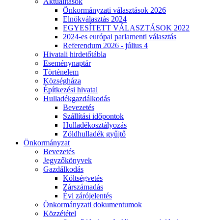
Aktualitások
Önkormányzati választások 2026
Elnökválasztás 2024
EGYESÍTETT VÁLASZTÁSOK 2022
2024-es európai parlamenti választás
Referendum 2026 - július 4
Hivatali hirdetőtábla
Eseménynaptár
Történelem
Községháza
Építkezési hivatal
Hulladékgazdálkodás
Bevezetés
Szállítási időpontok
Hulladékosztályozás
Zöldhulladék gyűjtő
Önkormányzat
Bevezetés
Jegyzőkönyvek
Gazdálkodás
Költségvetés
Zárszámadás
Évi zárójelentés
Önkormányzati dokumentumok
Közzététel