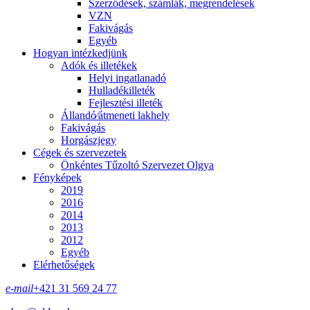
Szerződések, számlák, megrendelések
VZN
Fakivágás
Egyéb
Hogyan intézkedjünk
Adók és illetékek
Helyi ingatlanadó
Hulladékilleték
Fejlesztési illeték
Állandó⁄átmeneti lakhely
Fakivágás
Horgászjegy
Cégek és szervezetek
Önkéntes Tűzoltó Szervezet Olgya
Fényképek
2019
2016
2014
2013
2012
Egyéb
Elérhetőségek
e-mail
+421 31 569 24 77