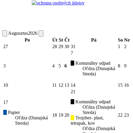
Augusztus
2026
Po
Út
St
Čt
Pá
So
Ne
27
28
29
30
31
1
2
7
Komunálny odpad
3
4
5
6
8
9
Oľdza (Dunajská
Streda)
10
11
12
13
14
15
16
21
Komunálny odpad
17
Oľdza (Dunajská
Papier
Streda)
18
19
20
22
23
Oľdza (Dunajská
Trojzber- plast,
Streda)
tetrapak, kov
Oľdza (Dunajská