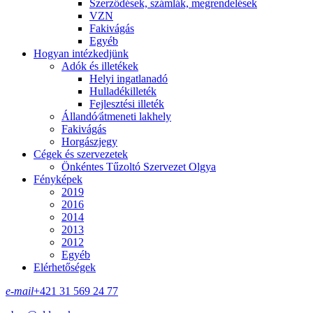
Szerződések, számlák, megrendelések
VZN
Fakivágás
Egyéb
Hogyan intézkedjünk
Adók és illetékek
Helyi ingatlanadó
Hulladékilleték
Fejlesztési illeték
Állandó⁄átmeneti lakhely
Fakivágás
Horgászjegy
Cégek és szervezetek
Önkéntes Tűzoltó Szervezet Olgya
Fényképek
2019
2016
2014
2013
2012
Egyéb
Elérhetőségek
e-mail
+421 31 569 24 77