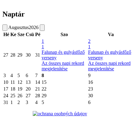
Naptár
Augusztus
2026
Hé
Ke
Sze
Csü
Pé
Szo
Va
1
2
1
1
Falunap és gulyásfőző
Falunap és gulyásfőző
27
28
29
30
31
verseny
verseny
Az összes napi rekord
Az összes napi rekord
megjelenítése
megjelenítése
3
4
5
6
7
8
9
10
11
12
13
14
15
16
17
18
19
20
21
22
23
24
25
26
27
28
29
30
31
1
2
3
4
5
6