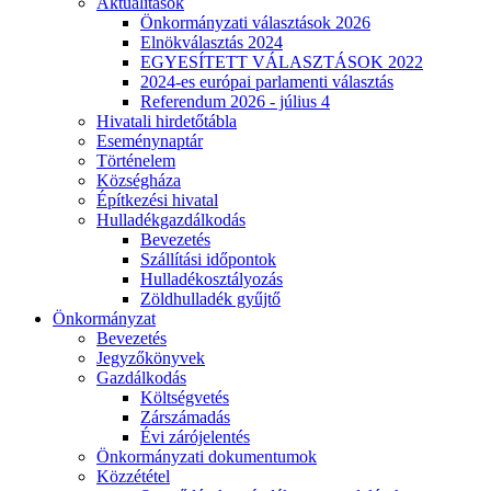
Aktualitások
Önkormányzati választások 2026
Elnökválasztás 2024
EGYESÍTETT VÁLASZTÁSOK 2022
2024-es európai parlamenti választás
Referendum 2026 - július 4
Hivatali hirdetőtábla
Eseménynaptár
Történelem
Községháza
Építkezési hivatal
Hulladékgazdálkodás
Bevezetés
Szállítási időpontok
Hulladékosztályozás
Zöldhulladék gyűjtő
Önkormányzat
Bevezetés
Jegyzőkönyvek
Gazdálkodás
Költségvetés
Zárszámadás
Évi zárójelentés
Önkormányzati dokumentumok
Közzététel