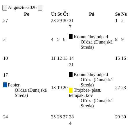
Augusztus
2026
Po
Út
St
Čt
Pá
So
Ne
27
28
29
30
31
1
2
7
Komunálny odpad
3
4
5
6
8
9
Oľdza (Dunajská
Streda)
10
11
12
13
14
15
16
21
Komunálny odpad
17
Oľdza (Dunajská
Papier
Streda)
18
19
20
22
23
Oľdza (Dunajská
Trojzber- plast,
Streda)
tetrapak, kov
Oľdza (Dunajská
Streda)
24
25
26
27
28
29
30
4