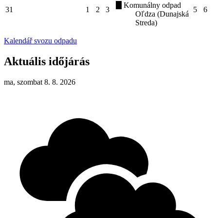
Komunálny odpad
31
1
2
3
5
6
Oľdza (Dunajská
Streda)
Kalendář svozu odpadu
Aktuális időjárás
ma, szombat 8. 8. 2026