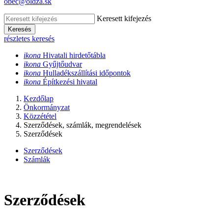
obec@oldza.sk
Keresett kifejezés
Keresés
részletes keresés
ikona
Hivatali hirdet
őtábla
ikona
Gy
űjtőudvar
ikona
Hulladékszállítási időpontok
ikona
Építkezési hivatal
Kezdőlap
Önkormányzat
Közzététel
Szerződések, számlák, megrendelések
Szerződések
Szerződések
Számlák
Szerződések