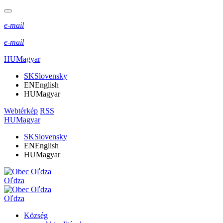
e-mail
e-mail
HU
Magyar
SK
Slovensky
EN
English
HU
Magyar
Webtérkép
RSS
HU
Magyar
SK
Slovensky
EN
English
HU
Magyar
Oľdza
Oľdza
Község