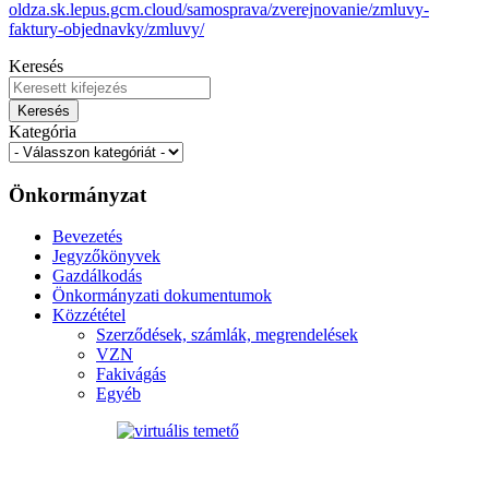
oldza.sk.lepus.gcm.cloud/samosprava/zverejnovanie/zmluvy-
faktury-objednavky/zmluvy/
Keresés
Keresés
Kategória
Önkormányzat
Bevezetés
Jegyzőkönyvek
Gazdálkodás
Önkormányzati dokumentumok
Közzététel
Szerződések, számlák, megrendelések
VZN
Fakivágás
Egyéb