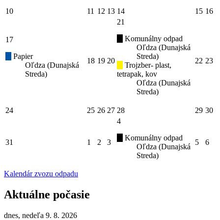
10
11
12
13
14
15
16
21
Komunálny odpad
17
Oľdza (Dunajská
Papier
Streda)
18
19
20
22
23
Oľdza (Dunajská
Trojzber- plast,
Streda)
tetrapak, kov
Oľdza (Dunajská
Streda)
24
25
26
27
28
29
30
4
Komunálny odpad
31
1
2
3
5
6
Oľdza (Dunajská
Streda)
Kalendár zvozu odpadu
Aktuálne počasie
dnes, nedeľa 9. 8. 2026