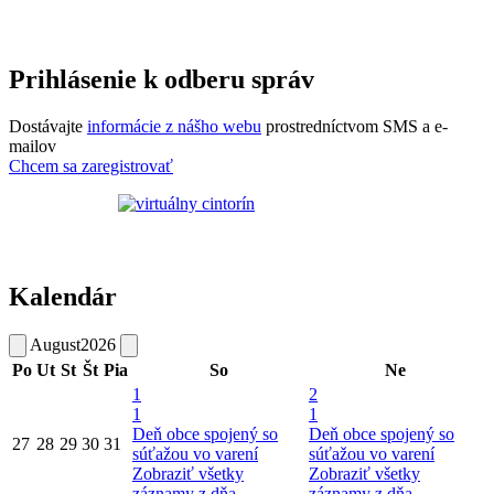
Prihlásenie k odberu správ
Dostávajte
informácie z nášho webu
prostredníctvom SMS a e-
mailov
Chcem sa zaregistrovať
Kalendár
August
2026
Po
Ut
St
Št
Pia
So
Ne
1
2
1
1
Deň obce spojený so
Deň obce spojený so
27
28
29
30
31
súťažou vo varení
súťažou vo varení
Zobraziť všetky
Zobraziť všetky
záznamy z dňa
záznamy z dňa