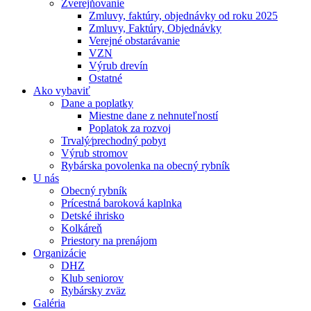
Zverejňovanie
Zmluvy, faktúry, objednávky od roku 2025
Zmluvy, Faktúry, Objednávky
Verejné obstarávanie
VZN
Výrub drevín
Ostatné
Ako vybaviť
Dane a poplatky
Miestne dane z nehnuteľností
Poplatok za rozvoj
Trvalý⁄prechodný pobyt
Výrub stromov
Rybárska povolenka na obecný rybník
U nás
Obecný rybník
Prícestná baroková kaplnka
Detské ihrisko
Kolkáreň
Priestory na prenájom
Organizácie
DHZ
Klub seniorov
Rybársky zväz
Galéria