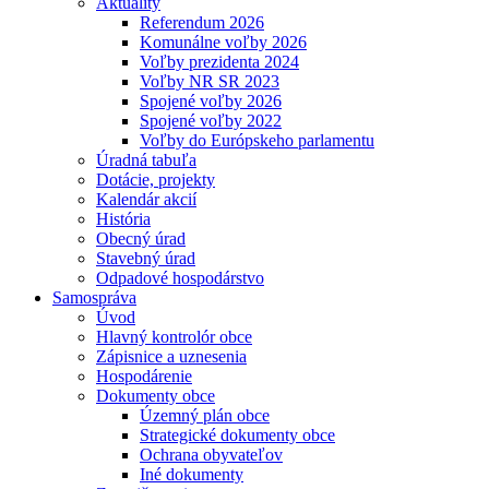
Aktuality
Referendum 2026
Komunálne voľby 2026
Voľby prezidenta 2024
Voľby NR SR 2023
Spojené voľby 2026
Spojené voľby 2022
Voľby do Európskeho parlamentu
Úradná tabuľa
Dotácie, projekty
Kalendár akcií
História
Obecný úrad
Stavebný úrad
Odpadové hospodárstvo
Samospráva
Úvod
Hlavný kontrolór obce
Zápisnice a uznesenia
Hospodárenie
Dokumenty obce
Územný plán obce
Strategické dokumenty obce
Ochrana obyvateľov
Iné dokumenty