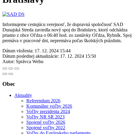
Informujeme cestujúcu verejnosť, že dopravná spoločnosť SAD
Dunajská Streda zaviedla nový spoj do Bratislavy, ktorý odchádza
priamo z obce Oľdza o 06:40 hod. zo zastávky Oľdza, Rybník. Spoj
premáva v pracovné dni, nepremáva počas školských prázdnin.
Dátum vloženia:
17. 12. 2024 15:44
Dátum poslednej aktualizácie:
17. 12. 2024 15:50
Autor:
Správca Webu
Obec
Aktuality
Referendum 2026
Komunálne voľby 2026
Voľby prezidenta 2024
Voľby NR SR 2023
Spojené voľby 2026
Spojené voľby 2022
Voľby do Európskeho parlamentu