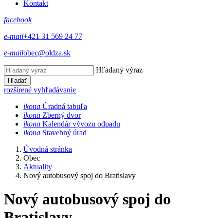
Kontakt
facebook
e-mail
+421 31 569 24 77
e-mail
obec@oldza.sk
Hľadaný výraz
Hľadať
rozšírené vyhľadávanie
ikona
Úradná tabuľa
ikona
Zberný dvor
ikona
Kalendár vývozu odpadu
ikona
Stavebný úrad
Úvodná stránka
Obec
Aktuality
Nový autobusový spoj do Bratislavy
Nový autobusový spoj do
Bratislavy