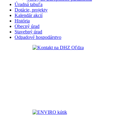
Úradná tabuľa
Dotácie, projekty
Kalendár akcií
História
Obecný úrad
Stavebný úrad
Odpadové hospodárstvo