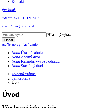
Kontakt
facebook
e-mail
+421 31 569 24 77
e-mail
obec@oldza.sk
Hľadaný výraz
Hľadať
rozšírené vyhľadávanie
ikona
Úradná tabuľa
ikona
Zberný dvor
ikona
Kalendár vývozu odpadu
ikona
Stavebný úrad
Úvodná stránka
Samospráva
Úvod
Úvod
Všeobecné informácie