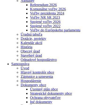
Aktuality
Referendum 2026
Komunálne voľby 2026
Voľby prezidenta 2024
Voľby NR SR 2023
Spojené voľby 2026
Spojené voľby 2022
Voľby do Európskeho parlamentu
Úradná tabuľa
Dotácie, projekty
Kalendár akcií
História
Obecný úrad
Stavebný úrad
Odpadové hospodárstvo
Samospráva
Úvod
Hlavný kontrolór obce
Zápisnice a uznesenia
Hospodárenie
Dokumenty obce
Územný plán obce
Strategické dokumenty obce
Ochrana obyvateľov
Iné dokumenty