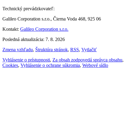
Technický prevádzkovateľ:
Galileo Corporation s.r.o., Čierna Voda 468, 925 06
Kontakt:
Galileo Corporation s.r.o.
Posledná aktualizácia: 7. 8. 2026
Zmena vzhľadu
,
Štruktúra stránok
,
RSS
,
Vytlačiť
Vyhlásenie o prístupnosti
,
Za obsah zodpovedá správca obsahu
,
Cookies
,
Vyhlásenie o ochrane súkromia
,
Webové sídlo