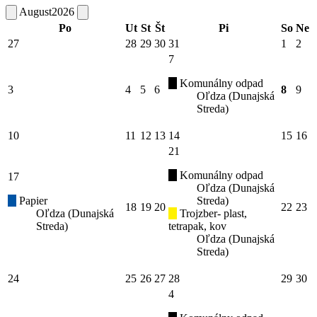
August
2026
Po
Ut
St
Št
Pi
So
Ne
27
28
29
30
31
1
2
7
Komunálny odpad
3
4
5
6
8
9
Oľdza (Dunajská
Streda)
10
11
12
13
14
15
16
21
Komunálny odpad
17
Oľdza (Dunajská
Papier
Streda)
18
19
20
22
23
Oľdza (Dunajská
Trojzber- plast,
Streda)
tetrapak, kov
Oľdza (Dunajská
Streda)
24
25
26
27
28
29
30
4