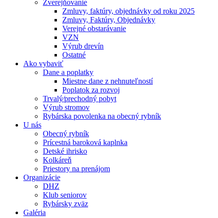
Zverejňovanie
Zmluvy, faktúry, objednávky od roku 2025
Zmluvy, Faktúry, Objednávky
Verejné obstarávanie
VZN
Výrub drevín
Ostatné
Ako vybaviť
Dane a poplatky
Miestne dane z nehnuteľností
Poplatok za rozvoj
Trvalý⁄prechodný pobyt
Výrub stromov
Rybárska povolenka na obecný rybník
U nás
Obecný rybník
Prícestná baroková kaplnka
Detské ihrisko
Kolkáreň
Priestory na prenájom
Organizácie
DHZ
Klub seniorov
Rybársky zväz
Galéria