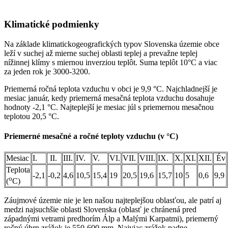
Klimatické podmienky
Na základe klimatickogeografických typov Slovenska územie obce
leží v suchej až mierne suchej oblasti teplej a prevažne teplej
nížinnej klímy s miernou inverziou teplôt. Suma teplôt 10°C a viac
za jeden rok je 3000-3200.
Priemerná ročná teplota vzduchu v obci je 9,9 °C. Najchladnejší je
mesiac január, kedy priemerná mesačná teplota vzduchu dosahuje
hodnoty -2,1 °C. Najteplejší je mesiac júl s priemernou mesačnou
teplotou 20,5 °C.
Priemerné mesačné a ročné teploty vzduchu (v °C)
Mesiac
I.
II.
III.
IV.
V.
VI.
VII.
VIII.
IX.
X.
XI.
XII.
Év
Teplota
-2,1
-0,2
4,6
10,5
15,4
19
20,5
19,6
15,7
10
5
0,6
9,9
o
(
C)
Záujmové územie nie je len našou najteplejšou oblasťou, ale patrí aj
medzi najsuchšie oblasti Slovenska (oblasť je chránená pred
západnými vetrami predhorím Álp a Malými Karpatmi), priemerný
ročný úhrn zrážok je 550-600 mm. Najviac zrážok padne