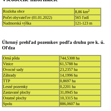
2
Rozloha obce
8,86 km
Počet obyvateľov (01.01.2022)
565 ľudí
Nadmorská výška
121-123 m
Úhrnný prehľad pozemkov podľa druhu pre k. ú.
Oľdza
Orná pôda
744,5308 ha
Vinice
61,5788 ha
Ovocné sady
23,2357 ha
Záhrady
14,1996 ha
TTP
0,8697 ha
Lesné pozemky
0,2201 ha
Zastavané plochy
31,0945 ha
Ostatné plochy
10,3315 ha
Spolu
886,0607 ha