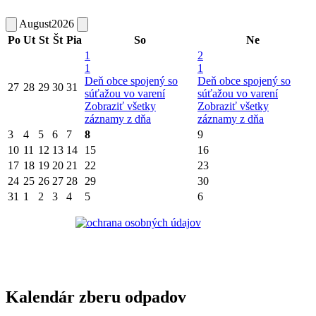
August
2026
Po
Ut
St
Št
Pia
So
Ne
1
2
1
1
Deň obce spojený so
Deň obce spojený so
27
28
29
30
31
súťažou vo varení
súťažou vo varení
Zobraziť všetky
Zobraziť všetky
záznamy z dňa
záznamy z dňa
3
4
5
6
7
8
9
10
11
12
13
14
15
16
17
18
19
20
21
22
23
24
25
26
27
28
29
30
31
1
2
3
4
5
6
Kalendár zberu odpadov