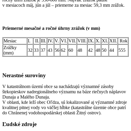
v mesiacoch máj, jún a júl – priemerne za mesiac 59,3 mm zrážok.
Priemerné mesačné a ročné úhrny zrážok (v mm)
Mesiac
I.
II.
III.
IV.
V.
VI.
VII.
VIII.
IX.
X.
XI.
XII.
Rok
Zrážky
32
33
37
43
56
62
60
48
42
48
50
44
555
(mm)
Nerastné suroviny
V katastrálnom území obce sa nachádzajú významné zásoby
štrkopieskov nadregionálneho významu na báze riečnych náplavov
Dunaja a Malého Dunaja.
V oblasti, kde leží obec Oľdza, sú lokalizované aj významné zdroje
kvalitnej pitnej vody vo väčšej hĺbke (katastrálne územie obce patrí
do Chránenej vodohospodárskej oblasti Žitný ostrov).
Ľudské zdroje