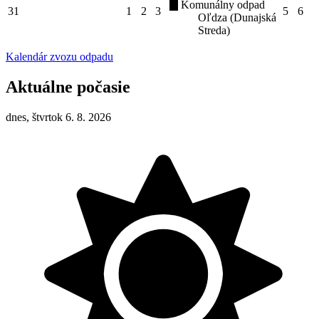
Komunálny odpad
31
1
2
3
5
6
Oľdza (Dunajská
Streda)
Kalendár zvozu odpadu
Aktuálne počasie
dnes, štvrtok 6. 8. 2026