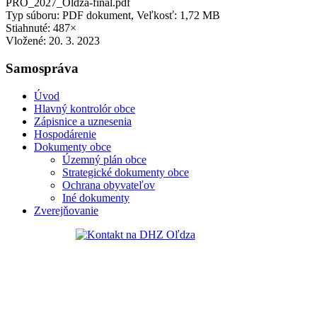
PRO_2027_Oldza-final.pdf
Typ súboru: PDF dokument, Veľkosť: 1,72 MB
Stiahnuté: 487×
Vložené:
20. 3. 2023
Samospráva
Úvod
Hlavný kontrolór obce
Zápisnice a uznesenia
Hospodárenie
Dokumenty obce
Územný plán obce
Strategické dokumenty obce
Ochrana obyvateľov
Iné dokumenty
Zverejňovanie