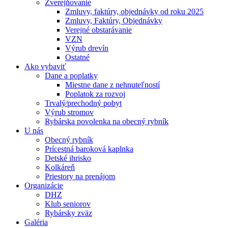
Zverejňovanie
Zmluvy, faktúry, objednávky od roku 2025
Zmluvy, Faktúry, Objednávky
Verejné obstarávanie
VZN
Výrub drevín
Ostatné
Ako vybaviť
Dane a poplatky
Miestne dane z nehnuteľností
Poplatok za rozvoj
Trvalý⁄prechodný pobyt
Výrub stromov
Rybárska povolenka na obecný rybník
U nás
Obecný rybník
Prícestná baroková kaplnka
Detské ihrisko
Kolkáreň
Priestory na prenájom
Organizácie
DHZ
Klub seniorov
Rybársky zväz
Galéria