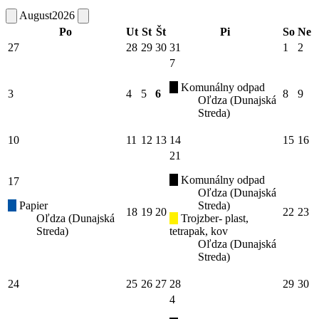
August
2026
Po
Ut
St
Št
Pi
So
Ne
27
28
29
30
31
1
2
7
Komunálny odpad
3
4
5
6
8
9
Oľdza (Dunajská
Streda)
10
11
12
13
14
15
16
21
Komunálny odpad
17
Oľdza (Dunajská
Papier
Streda)
18
19
20
22
23
Oľdza (Dunajská
Trojzber- plast,
Streda)
tetrapak, kov
Oľdza (Dunajská
Streda)
24
25
26
27
28
29
30
4