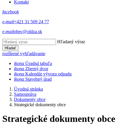
Kontakt
facebook
e-mail
+421 31 569 24 77
e-mail
obec@oldza.sk
Hľadaný výraz
Hľadať
rozšírené vyhľadávanie
ikona
Úradná tabuľa
ikona
Zberný dvor
ikona
Kalendár vývozu odpadu
ikona
Stavebný úrad
Úvodná stránka
Samospráva
Dokumenty obce
Strategické dokumenty obce
Strategické dokumenty obce