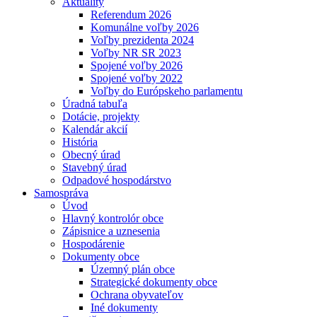
Aktuality
Referendum 2026
Komunálne voľby 2026
Voľby prezidenta 2024
Voľby NR SR 2023
Spojené voľby 2026
Spojené voľby 2022
Voľby do Európskeho parlamentu
Úradná tabuľa
Dotácie, projekty
Kalendár akcií
História
Obecný úrad
Stavebný úrad
Odpadové hospodárstvo
Samospráva
Úvod
Hlavný kontrolór obce
Zápisnice a uznesenia
Hospodárenie
Dokumenty obce
Územný plán obce
Strategické dokumenty obce
Ochrana obyvateľov
Iné dokumenty