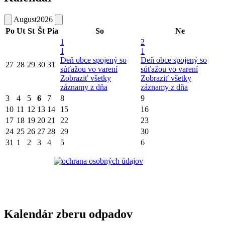
August
2026
Po
Ut
St
Št
Pia
So
Ne
1
2
1
1
Deň obce spojený so
Deň obce spojený so
27
28
29
30
31
súťažou vo varení
súťažou vo varení
Zobraziť všetky
Zobraziť všetky
záznamy z dňa
záznamy z dňa
3
4
5
6
7
8
9
10
11
12
13
14
15
16
17
18
19
20
21
22
23
24
25
26
27
28
29
30
31
1
2
3
4
5
6
Kalendár zberu odpadov