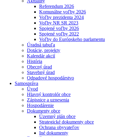
Aktuality
Referendum 2026
Komunálne voľby 2026
Voľby prezidenta 2024
Voľby NR SR 2023
Spojené voľby 2026
Spojené voľby 2022
Voľby do Európskeho parlamentu
Úradná tabuľa
Dotácie, projekty
Kalendár akcií
História
Obecný úrad
Stavebný úrad
Odpadové hospodárstvo
Samospráva
Úvod
Hlavný kontrolór obce
Zápisnice a uznesenia
Hospodárenie
Dokumenty obce
Územný plán obce
Strategické dokumenty obce
Ochrana obyvateľov
Iné dokumenty