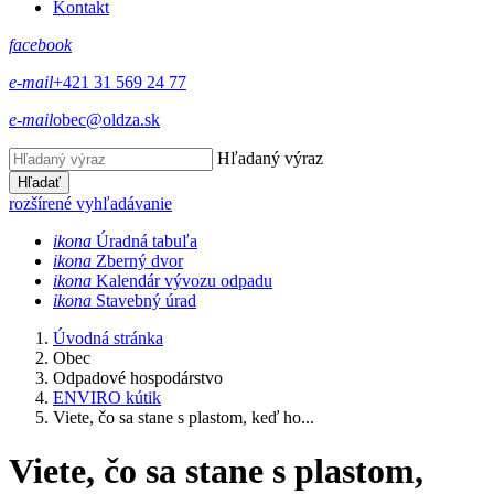
Kontakt
facebook
e-mail
+421 31 569 24 77
e-mail
obec@oldza.sk
Hľadaný výraz
Hľadať
rozšírené vyhľadávanie
ikona
Úradná tabuľa
ikona
Zberný dvor
ikona
Kalendár vývozu odpadu
ikona
Stavebný úrad
Úvodná stránka
Obec
Odpadové hospodárstvo
ENVIRO kútik
Viete, čo sa stane s plastom, keď ho...
Viete, čo sa stane s plastom,