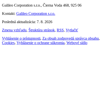
Galileo Corporation s.r.o., Čierna Voda 468, 925 06
Kontakt:
Galileo Corporation s.r.o.
Posledná aktualizácia: 7. 8. 2026
Zmena vzhľadu
,
Štruktúra stránok
,
RSS
,
Vytlačiť
Vyhlásenie o prístupnosti
,
Za obsah zodpovedá správca obsahu
,
Cookies
,
Vyhlásenie o ochrane súkromia
,
Webové sídlo