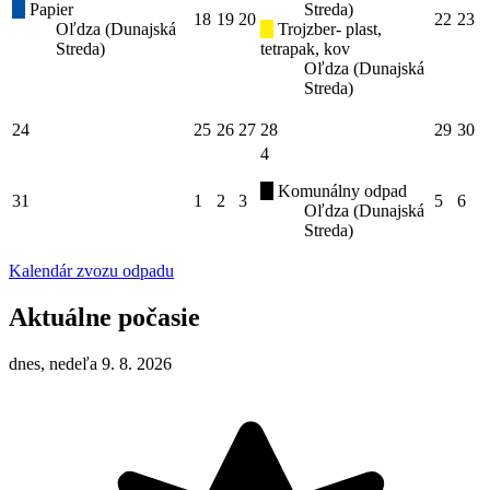
Papier
Streda)
18
19
20
22
23
Oľdza (Dunajská
Trojzber- plast,
Streda)
tetrapak, kov
Oľdza (Dunajská
Streda)
24
25
26
27
28
29
30
4
Komunálny odpad
31
1
2
3
5
6
Oľdza (Dunajská
Streda)
Kalendár zvozu odpadu
Aktuálne počasie
dnes, nedeľa 9. 8. 2026