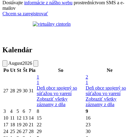
Dostávajte
informácie z nášho webu
prostredníctvom SMS a e-
mailov
Chcem sa zaregistrovať
Kalendár
August
2026
Po
Ut
St
Št
Pia
So
Ne
1
2
1
1
Deň obce spojený so
Deň obce spojený so
27
28
29
30
31
súťažou vo varení
súťažou vo varení
Zobraziť všetky
Zobraziť všetky
záznamy z dňa
záznamy z dňa
3
4
5
6
7
8
9
10
11
12
13
14
15
16
17
18
19
20
21
22
23
24
25
26
27
28
29
30