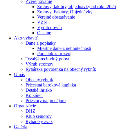
Zverejňovanie
Zmluvy, faktúry, objednávky od roku 2025
Zmluvy, Faktúry, Objednávky
Verejné obstarávanie
VZN
Výrub drevín
Ostatné
Ako vybaviť
Dane a poplatky
Miestne dane z nehnuteľností
Poplatok za rozvoj
Trvalý⁄prechodný pobyt
Výrub stromov
Rybárska povolenka na obecný rybník
U nás
Obecný rybník
Prícestná baroková kaplnka
Detské ihrisko
Kolkáreň
Priestory na prenájom
Organizácie
DHZ
Klub seniorov
Rybársky zväz
Galéria