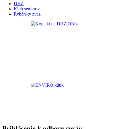
DHZ
Klub seniorov
Rybársky zväz
Prihlásenie k odberu správ