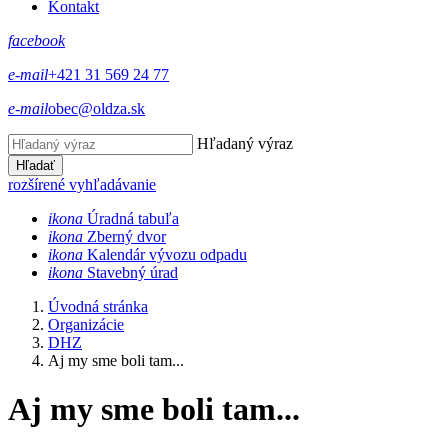
Kontakt
facebook
e-mail
+421 31 569 24 77
e-mail
obec@oldza.sk
Hľadaný výraz
Hľadať
rozšírené vyhľadávanie
ikona
Úradná tabuľa
ikona
Zberný dvor
ikona
Kalendár vývozu odpadu
ikona
Stavebný úrad
Úvodná stránka
Organizácie
DHZ
Aj my sme boli tam...
Aj my sme boli tam...