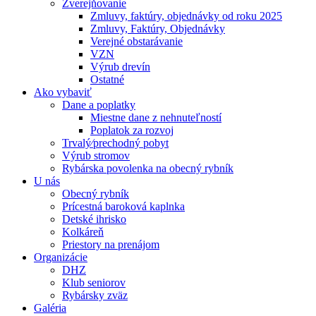
Zverejňovanie
Zmluvy, faktúry, objednávky od roku 2025
Zmluvy, Faktúry, Objednávky
Verejné obstarávanie
VZN
Výrub drevín
Ostatné
Ako vybaviť
Dane a poplatky
Miestne dane z nehnuteľností
Poplatok za rozvoj
Trvalý⁄prechodný pobyt
Výrub stromov
Rybárska povolenka na obecný rybník
U nás
Obecný rybník
Prícestná baroková kaplnka
Detské ihrisko
Kolkáreň
Priestory na prenájom
Organizácie
DHZ
Klub seniorov
Rybársky zväz
Galéria