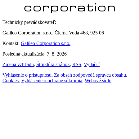
Technický prevádzkovateľ:
Galileo Corporation s.r.o., Čierna Voda 468, 925 06
Kontakt:
Galileo Corporation s.r.o.
Posledná aktualizácia: 7. 8. 2026
Zmena vzhľadu
,
Štruktúra stránok
,
RSS
,
Vytlačiť
Vyhlásenie o prístupnosti
,
Za obsah zodpovedá správca obsahu
,
Cookies
,
Vyhlásenie o ochrane súkromia
,
Webové sídlo