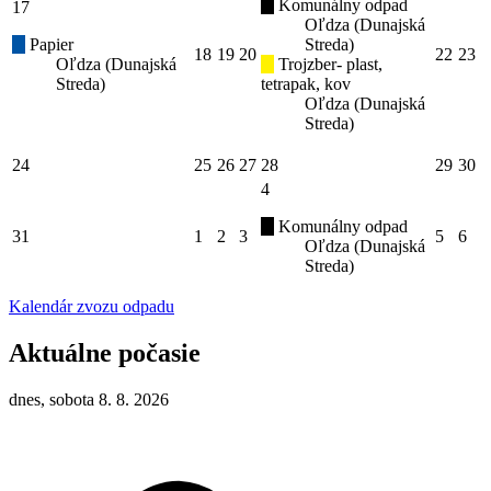
Komunálny odpad
17
Oľdza (Dunajská
Papier
Streda)
18
19
20
22
23
Oľdza (Dunajská
Trojzber- plast,
Streda)
tetrapak, kov
Oľdza (Dunajská
Streda)
24
25
26
27
28
29
30
4
Komunálny odpad
31
1
2
3
5
6
Oľdza (Dunajská
Streda)
Kalendár zvozu odpadu
Aktuálne počasie
dnes, sobota 8. 8. 2026