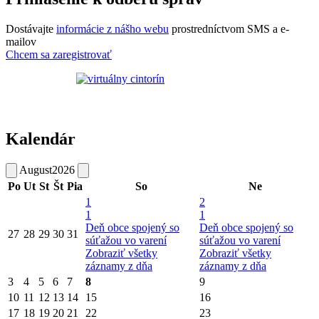
Dostávajte
informácie z nášho webu
prostredníctvom SMS a e-
mailov
Chcem sa zaregistrovať
Kalendár
August
2026
Po
Ut
St
Št
Pia
So
Ne
1
2
1
1
Deň obce spojený so
Deň obce spojený so
27
28
29
30
31
súťažou vo varení
súťažou vo varení
Zobraziť všetky
Zobraziť všetky
záznamy z dňa
záznamy z dňa
3
4
5
6
7
8
9
10
11
12
13
14
15
16
17
18
19
20
21
22
23