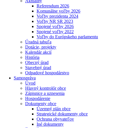
Aktuality
Referendum 2026
Komunálne voľby 2026
Voľby prezidenta 2024
Voľby NR SR 2023
Spojené voľby 2026
Spojené voľby 2022
Voľby do Európskeho parlamentu
Úradná tabuľa
Dotácie, projekty
Kalendár akcií
História
Obecný úrad
Stavebný úrad
Odpadové hospodárstvo
Samospráva
Úvod
Hlavný kontrolór obce
Zápisnice a uznesenia
Hospodárenie
Dokumenty obce
Územný plán obce
Strategické dokumenty obce
Ochrana obyvateľov
Iné dokumenty