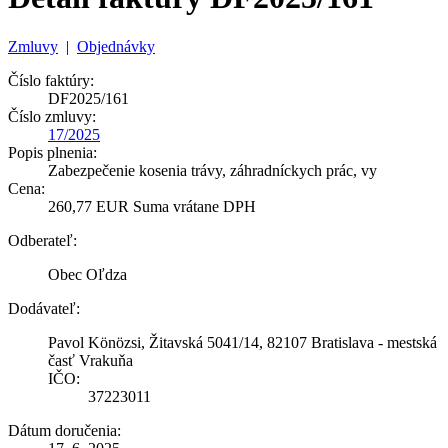
Zmluvy
|
Objednávky
Číslo faktúry:
DF2025/161
Číslo zmluvy:
17/2025
Popis plnenia:
Zabezpečenie kosenia trávy, záhradníckych prác, vy
Cena:
260,77 EUR Suma vrátane DPH
Odberateľ:
Obec Oľdza
Dodávateľ:
Pavol Könözsi, Žitavská 5041/14, 82107 Bratislava - mestská
časť Vrakuňa
IČO:
37223011
Dátum doručenia: