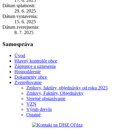
17. 6. 2025
Dátum splatnosti:
29. 6. 2025
Dátum vystavenia:
15. 6. 2025
Dátum zverejnenia:
8. 7. 2025
Samospráva
Úvod
Hlavný kontrolór obce
Zápisnice a uznesenia
Hospodárenie
Dokumenty obce
Zverejňovanie
Zmluvy, faktúry, objednávky od roku 2025
Zmluvy, Faktúry, Objednávky
Verejné obstarávanie
VZN
Výrub drevín
Ostatné