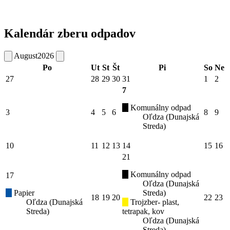
Kalendár zberu odpadov
August
2026
Po
Ut
St
Št
Pi
So
Ne
27
28
29
30
31
1
2
7
Komunálny odpad
3
4
5
6
8
9
Oľdza (Dunajská
Streda)
10
11
12
13
14
15
16
21
Komunálny odpad
17
Oľdza (Dunajská
Papier
Streda)
18
19
20
22
23
Oľdza (Dunajská
Trojzber- plast,
Streda)
tetrapak, kov
Oľdza (Dunajská
Streda)