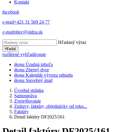
Kontakt
facebook
e-mail
+421 31 569 24 77
e-mail
obec@oldza.sk
Hľadaný výraz
Hľadať
rozšírené vyhľadávanie
ikona
Úradná tabuľa
ikona
Zberný dvor
ikona
Kalendár vývozu odpadu
ikona
Stavebný úrad
Úvodná stránka
Samospráva
Zverejňovanie
Zmluvy, faktúry, objednávky od roku...
Faktúry
Detail faktúry DF2025/161
Detail faktúry DF2025/161