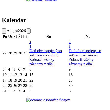
Kalendár
August
2026
Po
Ut
St
Št
Pia
So
Ne
1
2
1
1
Deň obce spojený so
Deň obce spojený so
27
28
29
30
31
súťažou vo varení
súťažou vo varení
Zobraziť všetky
Zobraziť všetky
záznamy z dňa
záznamy z dňa
3
4
5
6
7
8
9
10
11
12
13
14
15
16
17
18
19
20
21
22
23
24
25
26
27
28
29
30
31
1
2
3
4
5
6