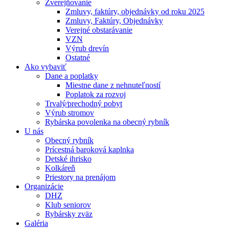
Zverejňovanie
Zmluvy, faktúry, objednávky od roku 2025
Zmluvy, Faktúry, Objednávky
Verejné obstarávanie
VZN
Výrub drevín
Ostatné
Ako vybaviť
Dane a poplatky
Miestne dane z nehnuteľností
Poplatok za rozvoj
Trvalý⁄prechodný pobyt
Výrub stromov
Rybárska povolenka na obecný rybník
U nás
Obecný rybník
Prícestná baroková kaplnka
Detské ihrisko
Kolkáreň
Priestory na prenájom
Organizácie
DHZ
Klub seniorov
Rybársky zväz
Galéria