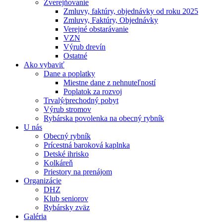
Zverejňovanie
Zmluvy, faktúry, objednávky od roku 2025
Zmluvy, Faktúry, Objednávky
Verejné obstarávanie
VZN
Výrub drevín
Ostatné
Ako vybaviť
Dane a poplatky
Miestne dane z nehnuteľností
Poplatok za rozvoj
Trvalý⁄prechodný pobyt
Výrub stromov
Rybárska povolenka na obecný rybník
U nás
Obecný rybník
Prícestná baroková kaplnka
Detské ihrisko
Kolkáreň
Priestory na prenájom
Organizácie
DHZ
Klub seniorov
Rybársky zväz
Galéria