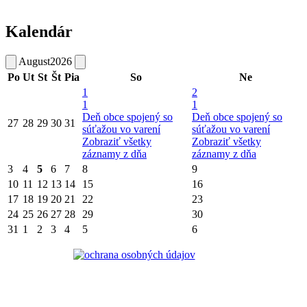
Kalendár
August
2026
Po
Ut
St
Št
Pia
So
Ne
1
2
1
1
Deň obce spojený so
Deň obce spojený so
27
28
29
30
31
súťažou vo varení
súťažou vo varení
Zobraziť všetky
Zobraziť všetky
záznamy z dňa
záznamy z dňa
3
4
5
6
7
8
9
10
11
12
13
14
15
16
17
18
19
20
21
22
23
24
25
26
27
28
29
30
31
1
2
3
4
5
6