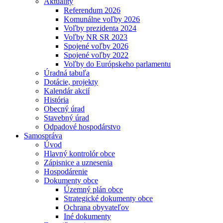
Aktuality
Referendum 2026
Komunálne voľby 2026
Voľby prezidenta 2024
Voľby NR SR 2023
Spojené voľby 2026
Spojené voľby 2022
Voľby do Európskeho parlamentu
Úradná tabuľa
Dotácie, projekty
Kalendár akcií
História
Obecný úrad
Stavebný úrad
Odpadové hospodárstvo
Samospráva
Úvod
Hlavný kontrolór obce
Zápisnice a uznesenia
Hospodárenie
Dokumenty obce
Územný plán obce
Strategické dokumenty obce
Ochrana obyvateľov
Iné dokumenty