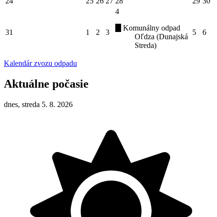
24
25
26
27
28
29
30
4
Komunálny odpad
31
1
2
3
5
6
Oľdza (Dunajská
Streda)
Kalendár zvozu odpadu
Aktuálne počasie
dnes, streda 5. 8. 2026