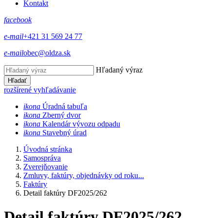
Kontakt
facebook
e-mail
+421 31 569 24 77
e-mail
obec@oldza.sk
Hľadaný výraz
Hľadať
rozšírené vyhľadávanie
ikona
Úradná tabuľa
ikona
Zberný dvor
ikona
Kalendár vývozu odpadu
ikona
Stavebný úrad
Úvodná stránka
Samospráva
Zverejňovanie
Zmluvy, faktúry, objednávky od roku...
Faktúry
Detail faktúry DF2025/262
Detail faktúry DF2025/262