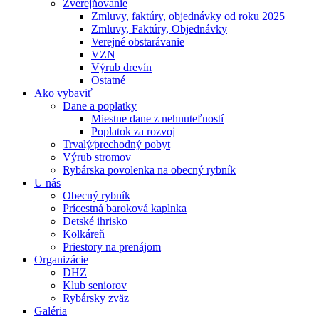
Zverejňovanie
Zmluvy, faktúry, objednávky od roku 2025
Zmluvy, Faktúry, Objednávky
Verejné obstarávanie
VZN
Výrub drevín
Ostatné
Ako vybaviť
Dane a poplatky
Miestne dane z nehnuteľností
Poplatok za rozvoj
Trvalý⁄prechodný pobyt
Výrub stromov
Rybárska povolenka na obecný rybník
U nás
Obecný rybník
Prícestná baroková kaplnka
Detské ihrisko
Kolkáreň
Priestory na prenájom
Organizácie
DHZ
Klub seniorov
Rybársky zväz
Galéria