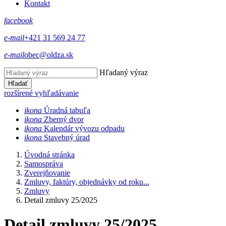
Kontakt
facebook
e-mail
+421 31 569 24 77
e-mail
obec@oldza.sk
Hľadaný výraz
Hľadať
rozšírené vyhľadávanie
ikona
Úradná tabuľa
ikona
Zberný dvor
ikona
Kalendár vývozu odpadu
ikona
Stavebný úrad
Úvodná stránka
Samospráva
Zverejňovanie
Zmluvy, faktúry, objednávky od roku...
Zmluvy
Detail zmluvy 25/2025
Detail zmluvy 25/2025