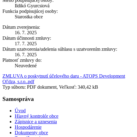
Meno podpisujúcej osoby:
Ildikó Gyurcsiová
Funkcia podpisujúcej osoby:
Starostka obce
Dátum zverejnenia:
16. 7. 2025
Dátum účinnosti zmluvy:
17. 7. 2025
Dátum uzatvorenia/udelenia súhlasu s uzatvorením zmluvy:
16. 7. 2025
Platnosť zmluvy do:
Neuvedené
ZMLUVA o poskytnutí účelového daru - ATOPS Development
Oľdza, s.r.o..pdf
Typ súboru: PDF dokument, Veľkosť: 340,42 kB
Samospráva
Úvod
Hlavný kontrolór obce
Zápisnice a uznesenia
Hospodárenie
Dokumenty obce