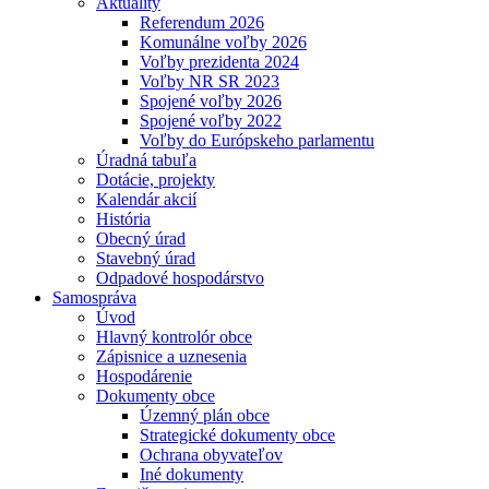
Aktuality
Referendum 2026
Komunálne voľby 2026
Voľby prezidenta 2024
Voľby NR SR 2023
Spojené voľby 2026
Spojené voľby 2022
Voľby do Európskeho parlamentu
Úradná tabuľa
Dotácie, projekty
Kalendár akcií
História
Obecný úrad
Stavebný úrad
Odpadové hospodárstvo
Samospráva
Úvod
Hlavný kontrolór obce
Zápisnice a uznesenia
Hospodárenie
Dokumenty obce
Územný plán obce
Strategické dokumenty obce
Ochrana obyvateľov
Iné dokumenty