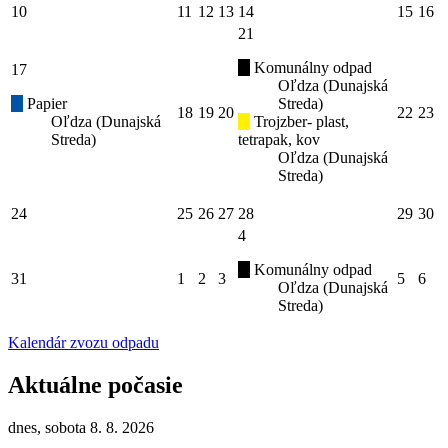
10
11
12
13
14
15
16
21
Komunálny odpad
17
Oľdza (Dunajská
Papier
Streda)
18
19
20
22
23
Oľdza (Dunajská
Trojzber- plast,
Streda)
tetrapak, kov
Oľdza (Dunajská
Streda)
24
25
26
27
28
29
30
4
Komunálny odpad
31
1
2
3
5
6
Oľdza (Dunajská
Streda)
Kalendár zvozu odpadu
Aktuálne počasie
dnes, sobota 8. 8. 2026