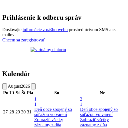
Prihlásenie k odberu správ
Dostávajte
informácie z nášho webu
prostredníctvom SMS a e-
mailov
Chcem sa zaregistrovať
Kalendár
August
2026
Po
Ut
St
Št
Pia
So
Ne
1
2
1
1
Deň obce spojený so
Deň obce spojený so
27
28
29
30
31
súťažou vo varení
súťažou vo varení
Zobraziť všetky
Zobraziť všetky
záznamy z dňa
záznamy z dňa