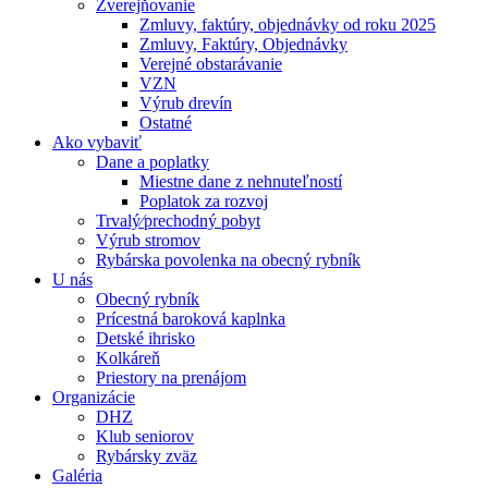
Zverejňovanie
Zmluvy, faktúry, objednávky od roku 2025
Zmluvy, Faktúry, Objednávky
Verejné obstarávanie
VZN
Výrub drevín
Ostatné
Ako vybaviť
Dane a poplatky
Miestne dane z nehnuteľností
Poplatok za rozvoj
Trvalý⁄prechodný pobyt
Výrub stromov
Rybárska povolenka na obecný rybník
U nás
Obecný rybník
Prícestná baroková kaplnka
Detské ihrisko
Kolkáreň
Priestory na prenájom
Organizácie
DHZ
Klub seniorov
Rybársky zväz
Galéria