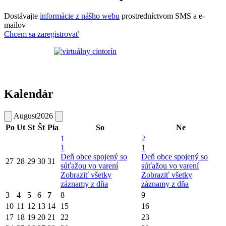
Dostávajte
informácie z nášho webu
prostredníctvom SMS a e-
mailov
Chcem sa zaregistrovať
Kalendár
August
2026
Po
Ut
St
Št
Pia
So
Ne
1
2
1
1
Deň obce spojený so
Deň obce spojený so
27
28
29
30
31
súťažou vo varení
súťažou vo varení
Zobraziť všetky
Zobraziť všetky
záznamy z dňa
záznamy z dňa
3
4
5
6
7
8
9
10
11
12
13
14
15
16
17
18
19
20
21
22
23