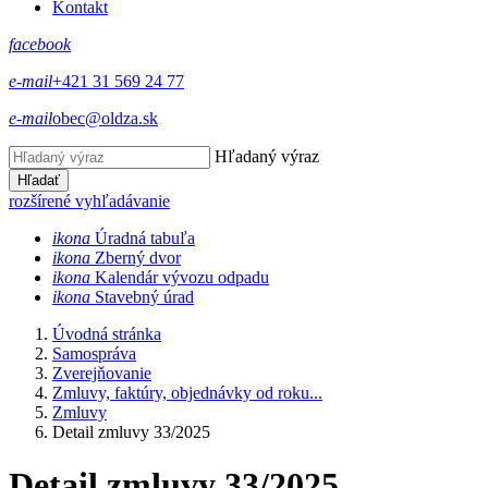
Kontakt
facebook
e-mail
+421 31 569 24 77
e-mail
obec@oldza.sk
Hľadaný výraz
Hľadať
rozšírené vyhľadávanie
ikona
Úradná tabuľa
ikona
Zberný dvor
ikona
Kalendár vývozu odpadu
ikona
Stavebný úrad
Úvodná stránka
Samospráva
Zverejňovanie
Zmluvy, faktúry, objednávky od roku...
Zmluvy
Detail zmluvy 33/2025
Detail zmluvy 33/2025