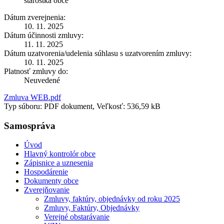
starostka obce
Dátum zverejnenia:
10. 11. 2025
Dátum účinnosti zmluvy:
11. 11. 2025
Dátum uzatvorenia/udelenia súhlasu s uzatvorením zmluvy:
10. 11. 2025
Platnosť zmluvy do:
Neuvedené
Zmluva WEB.pdf
Typ súboru: PDF dokument, Veľkosť: 536,59 kB
Samospráva
Úvod
Hlavný kontrolór obce
Zápisnice a uznesenia
Hospodárenie
Dokumenty obce
Zverejňovanie
Zmluvy, faktúry, objednávky od roku 2025
Zmluvy, Faktúry, Objednávky
Verejné obstarávanie