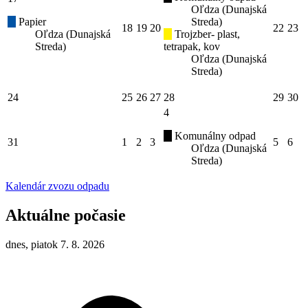
Oľdza (Dunajská
Papier
Streda)
18
19
20
22
23
Oľdza (Dunajská
Trojzber- plast,
Streda)
tetrapak, kov
Oľdza (Dunajská
Streda)
24
25
26
27
28
29
30
4
Komunálny odpad
31
1
2
3
5
6
Oľdza (Dunajská
Streda)
Kalendár zvozu odpadu
Aktuálne počasie
dnes, piatok 7. 8. 2026