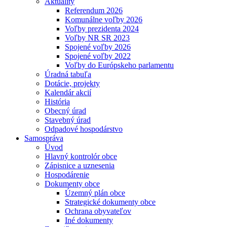
Aktuality
Referendum 2026
Komunálne voľby 2026
Voľby prezidenta 2024
Voľby NR SR 2023
Spojené voľby 2026
Spojené voľby 2022
Voľby do Európskeho parlamentu
Úradná tabuľa
Dotácie, projekty
Kalendár akcií
História
Obecný úrad
Stavebný úrad
Odpadové hospodárstvo
Samospráva
Úvod
Hlavný kontrolór obce
Zápisnice a uznesenia
Hospodárenie
Dokumenty obce
Územný plán obce
Strategické dokumenty obce
Ochrana obyvateľov
Iné dokumenty