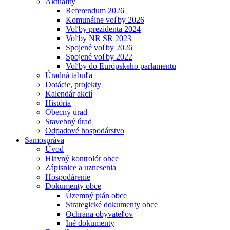
Aktuality
Referendum 2026
Komunálne voľby 2026
Voľby prezidenta 2024
Voľby NR SR 2023
Spojené voľby 2026
Spojené voľby 2022
Voľby do Európskeho parlamentu
Úradná tabuľa
Dotácie, projekty
Kalendár akcií
História
Obecný úrad
Stavebný úrad
Odpadové hospodárstvo
Samospráva
Úvod
Hlavný kontrolór obce
Zápisnice a uznesenia
Hospodárenie
Dokumenty obce
Územný plán obce
Strategické dokumenty obce
Ochrana obyvateľov
Iné dokumenty