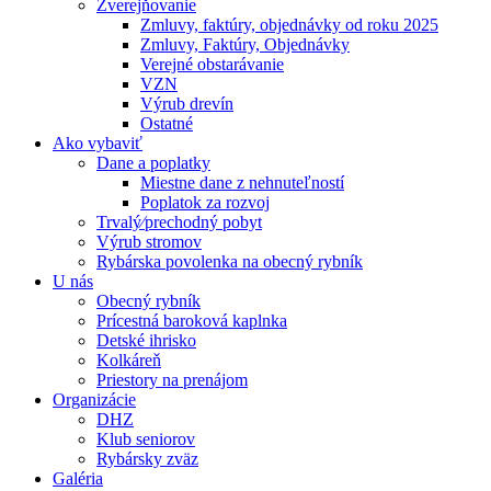
Zverejňovanie
Zmluvy, faktúry, objednávky od roku 2025
Zmluvy, Faktúry, Objednávky
Verejné obstarávanie
VZN
Výrub drevín
Ostatné
Ako vybaviť
Dane a poplatky
Miestne dane z nehnuteľností
Poplatok za rozvoj
Trvalý⁄prechodný pobyt
Výrub stromov
Rybárska povolenka na obecný rybník
U nás
Obecný rybník
Prícestná baroková kaplnka
Detské ihrisko
Kolkáreň
Priestory na prenájom
Organizácie
DHZ
Klub seniorov
Rybársky zväz
Galéria