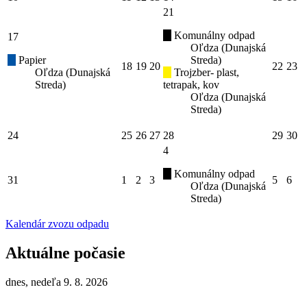
21
Komunálny odpad
17
Oľdza (Dunajská
Papier
Streda)
18
19
20
22
23
Oľdza (Dunajská
Trojzber- plast,
Streda)
tetrapak, kov
Oľdza (Dunajská
Streda)
24
25
26
27
28
29
30
4
Komunálny odpad
31
1
2
3
5
6
Oľdza (Dunajská
Streda)
Kalendár zvozu odpadu
Aktuálne počasie
dnes, nedeľa 9. 8. 2026