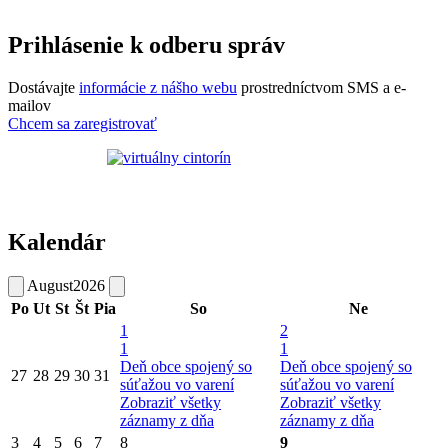
Prihlásenie k odberu správ
Dostávajte
informácie z nášho webu
prostredníctvom SMS a e-
mailov
Chcem sa zaregistrovať
Kalendár
August
2026
Po
Ut
St
Št
Pia
So
Ne
1
2
1
1
Deň obce spojený so
Deň obce spojený so
27
28
29
30
31
súťažou vo varení
súťažou vo varení
Zobraziť všetky
Zobraziť všetky
záznamy z dňa
záznamy z dňa
3
4
5
6
7
8
9