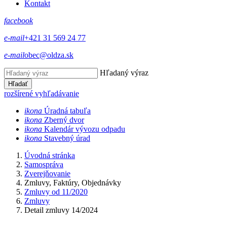
Kontakt
facebook
e-mail
+421 31 569 24 77
e-mail
obec@oldza.sk
Hľadaný výraz
Hľadať
rozšírené vyhľadávanie
ikona
Úradná tabuľa
ikona
Zberný dvor
ikona
Kalendár vývozu odpadu
ikona
Stavebný úrad
Úvodná stránka
Samospráva
Zverejňovanie
Zmluvy, Faktúry, Objednávky
Zmluvy od 11/2020
Zmluvy
Detail zmluvy 14/2024