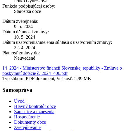
Ildikó Gyurcsiová
Funkcia podpisujúcej osoby:
Starostka obce
Dátum zverejnenia:
9. 5. 2024
Dátum účinnosti zmluvy:
10. 5. 2024
Dátum uzatvorenia/udelenia súhlasu s uzatvorením zmluvy:
22. 4. 2024
Platnosť zmluvy do:
Neuvedené
14_2024 - Ministerstvo financií Slovenskej republiky - Zmluva o
poskytnutí dotácie č. 2024_406.pdf
Typ súboru: PDF dokument, Veľkosť: 5,99 MB
Samospráva
Úvod
Hlavný kontrolór obce
Zápisnice a uznesenia
Hospodárenie
Dokumenty obce
Zverejňovanie