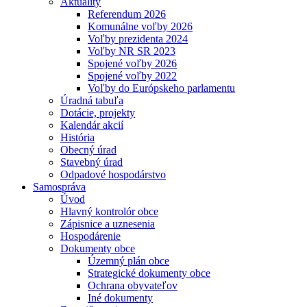
Aktuality
Referendum 2026
Komunálne voľby 2026
Voľby prezidenta 2024
Voľby NR SR 2023
Spojené voľby 2026
Spojené voľby 2022
Voľby do Európskeho parlamentu
Úradná tabuľa
Dotácie, projekty
Kalendár akcií
História
Obecný úrad
Stavebný úrad
Odpadové hospodárstvo
Samospráva
Úvod
Hlavný kontrolór obce
Zápisnice a uznesenia
Hospodárenie
Dokumenty obce
Územný plán obce
Strategické dokumenty obce
Ochrana obyvateľov
Iné dokumenty